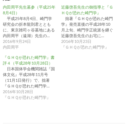
内田周平先生墓参（平成25年
近藤啓吾先生の御指導と『Ｇ
8月4日）
ＨＱが恐れた崎門学』
平成25年8月4日、崎門学
拙著『ＧＨＱが恐れた崎門
研究会の折本龍則君ととも
学』発売直後の平成28年10
に、東京雑司ヶ谷墓地にある
月上旬、崎門学正統派を継ぐ
内田周平（遠湖）先生の…
近藤啓吾先生のお宅に…
2016年9月24日
2016年10月23日
内田周平
『ＧＨＱが恐れた崎門学』
『ＧＨＱが恐れた崎門学』書
評４（平成28年10月28日）
日本国体学会機関雑誌『国
体文化』平成28年11月号
（11月1日発行）で、拙著
『ＧＨＱが恐れた崎門学…
2016年10月28日
『ＧＨＱが恐れた崎門学』
投