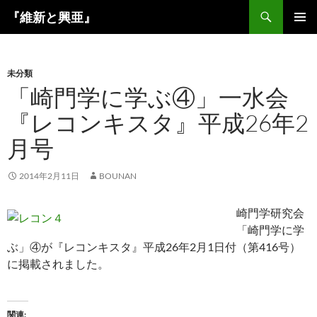
コ
検
『維新と興亜』
ン
索
メインメ
テ
ニュー
ン
未分類
ツ
「崎門学に学ぶ④」一水会
へ
ス
『レコンキスタ』平成26年2
キ
月号
ッ
プ
2014年2月11日
BOUNAN
崎門学研究会
「崎門学に学
ぶ」④が『レコンキスタ』平成26年2月1日付（第416号）
に掲載されました。
関連