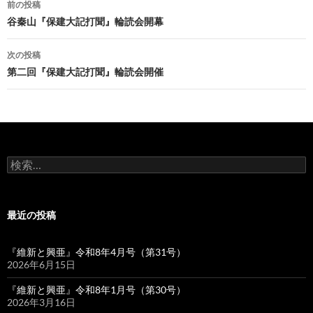
前の投稿
稿
谷秦山『保建大記打聞』輪読会開幕
ナ
次の投稿
ビ
第二回『保建大記打聞』輪読会開催
ゲ
ー
シ
検
ョ
索:
ン
最近の投稿
『維新と興亜』令和8年4月号（第31号）
2026年6月15日
『維新と興亜』令和8年1月号（第30号）
2026年3月16日