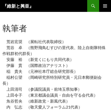
コ
検
『維新と興亜』
ン
索
メインメ
テ
ニュー
ン
執筆者
ツ
へ
ス
荒岩宏奨 （展転社代表取締役）
キ
荒谷 卓 （熊野飛鳥むすびの里代表、陸上自衛隊特殊
ッ
作戦群初代群長）
プ
安藤 裕 （新党くにもり共同代表）
伊藤 貫 （国際政治アナリスト）
稲 貴夫 （元神社本庁総合研究部長）
稲村公望 （岡崎研究所特別研究員・元日本郵便副会
長）
上田清司 （参議院議員・前埼玉県知事）
上田令子 （東京都議会議員・自由を守る会代表）
魚谷哲央 （維新政党・新風代表）
内 弘志 （敬天愛人フォーラム21代表）