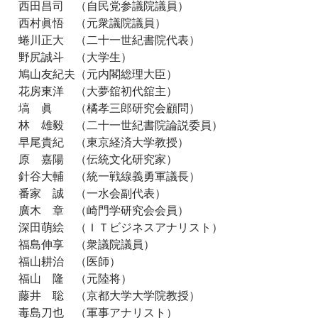
西田昌司 （自民党参議院議員）
西村眞悟 （元衆議院議員）
蜷川正大 （二十一世紀書院代表）
野尻誠斗 （大学生）
鳩山友紀夫（元内閣総理大臣）
花房東洋 （大夢舘初代舘主）
塙 眞 （橘孝三郎研究会顧問）
林 雄毅 （二十一世紀書院論説委員）
早尾貴紀 （東京経済大学教授）
原 嘉陽 （伝統文化研究家）
針谷大輔 （統一戦線義勇軍議長）
番家 誠 （一水会副代表）
廣木 章 （崎門学研究会会員）
深田萌絵 （ＩＴビジネスアナリスト）
福島伸享 （衆議院議員）
福山耕治 （医師）
福山 隆 （元陸将）
藤井 聡 （京都大学大学院教授）
毒島刀也 （軍事アナリスト）