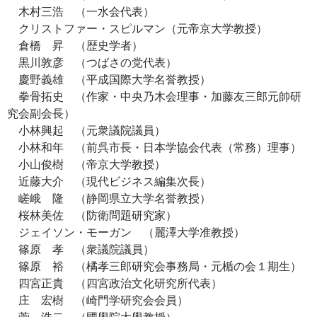
木村三浩 （一水会代表）
クリストファー・スピルマン（元帝京大学教授）
倉橋 昇 （歴史学者）
黒川敦彦 （つばさの党代表）
慶野義雄 （平成国際大学名誉教授）
拳骨拓史 （作家・中央乃木会理事・加藤友三郎元帥研
究会副会長）
小林興起 （元衆議院議員）
小林和年 （前呉市長・日本学協会代表（常務）理事）
小山俊樹 （帝京大学教授）
近藤大介 （現代ビジネス編集次長）
嵯峨 隆 （静岡県立大学名誉教授）
桜林美佐 （防衛問題研究家）
ジェイソン・モーガン （麗澤大学准教授）
篠原 孝 （衆議院議員）
篠原 裕 （橘孝三郎研究会事務局・元楯の会１期生）
四宮正貴 （四宮政治文化研究所代表）
庄 宏樹 （崎門学研究会会員）
菅 浩二 （國學院大學教授）