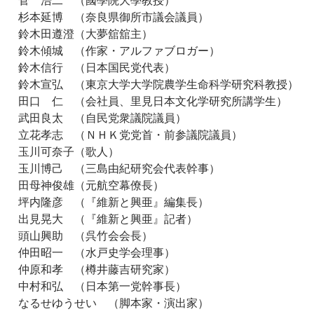
杉本延博 （奈良県御所市議会議員）
鈴木田遵澄（大夢舘舘主）
鈴木傾城 （作家・アルファブロガー）
鈴木信行 （日本国民党代表）
鈴木宣弘 （東京大学大学院農学生命科学研究科教授）
田口 仁 （会社員、里見日本文化学研究所講学生）
武田良太 （自民党衆議院議員）
立花孝志 （ＮＨＫ党党首・前参議院議員）
玉川可奈子（歌人）
玉川博己 （三島由紀研究会代表幹事）
田母神俊雄（元航空幕僚長）
坪内隆彦 （『維新と興亜』編集長）
出見晃大 （『維新と興亜』記者）
頭山興助 （呉竹会会長）
仲田昭一 （水戸史学会理事）
仲原和孝 （樽井藤吉研究家）
中村和弘 （日本第一党幹事長）
なるせゆうせい （脚本家・演出家）