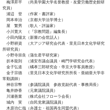
梅澤昇平 （尚美学園大学名誉教授・友愛労働歴史館研
究員）
浦辺 登 （作家・書評家）
岡本幸治 （京都大学法学博士）
屋 繁男 （歌人・評論家）
小川寛大 （『宗教問題』編集長）
小田内陽太（新嘗の会世話人）
小野耕資 （大アジア研究会代表・里見日本文化学研究
所研究員）
小野寺崇良（蒲生君平研究家）
折本龍則 （浦安市議会議員・崎門学研究会代表）
金子弘道 （橘孝三郎研究会・帝京大学客員教授）
金子宗德 （里見日本文化学研究所所長・亜細亜大学非
常勤講師）
神谷宗幣 （参議院議員 参政党副代表・事務局長）
亀井静香 （元衆議院議員）
川瀬善業 （株式会社フローラ会長）
城内 実 （自民党衆議院議員）
木原功仁哉（弁護士・祖国再生同盟代表）