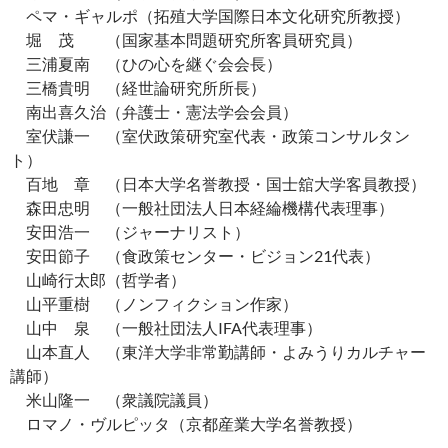
ペマ・ギャルポ（拓殖大学国際日本文化研究所教授）
堀 茂 （国家基本問題研究所客員研究員）
三浦夏南 （ひの心を継ぐ会会長）
三橋貴明 （経世論研究所所長）
南出喜久治（弁護士・憲法学会会員）
室伏謙一 （室伏政策研究室代表・政策コンサルタン
ト）
百地 章 （日本大学名誉教授・国士舘大学客員教授）
森田忠明 （一般社団法人日本経綸機構代表理事）
安田浩一 （ジャーナリスト）
安田節子 （食政策センター・ビジョン21代表）
山崎行太郎（哲学者）
山平重樹 （ノンフィクション作家）
山中 泉 （一般社団法人IFA代表理事）
山本直人 （東洋大学非常勤講師・よみうりカルチャー
講師）
米山隆一 （衆議院議員）
ロマノ・ヴルピッタ（京都産業大学名誉教授）