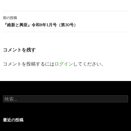
投
前の投稿
稿
『維新と興亜』令和8年1月号（第30号）
ナ
ビ
コメントを残す
ゲ
コメントを投稿するには
ログイン
してください。
ー
シ
ョ
ン
検
索:
最近の投稿