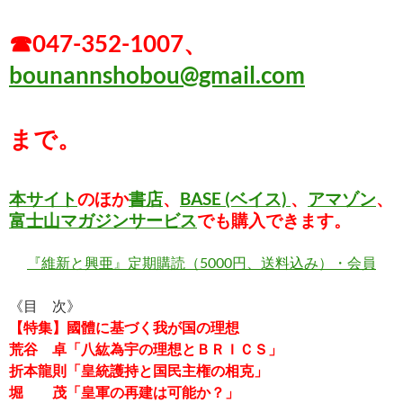
☎047-352-1007、
bounannshobou@gmail.com
まで。
本サイト
のほか
書店
、
BASE (ベイス)
、
アマゾン
、
富士山マガジンサービス
でも購入できます。
『維新と興亜』定期購読（5000円、送料込み）・会員
《目 次》
【特集】國體に基づく我が国の理想
荒谷 卓「八紘為宇の理想とＢＲＩＣＳ」
折本龍則「皇統護持と国民主権の相克」
堀 茂「皇軍の再建は可能か？」