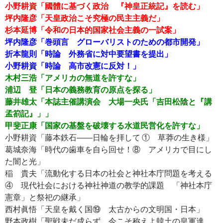
小野耕資「國體に基づく政治 『神皇正統記』を読む」
坪内隆彦「天皇政治こそ究極の民主主義だ」
杉本延博「令和の日本的国家社会主義の一試案」
坪内隆彦「巻頭言 グローバリストのための都市開発」
折本龍則「時論 外務省に対中要望書を提出」
小野耕資「時論 高市改憲に反対！」
木村三浩「アメリカの無道を許すな」
浦辺 登「日本の義務教育の原点を探る」
藤井雄太「本誌主催講演会 大場一央氏「吉田松陰と『講
孟箚記』」」
甲斐正康「国家の基盤を破壊する水道民営化を許すな」
小野耕資「藤本鉄石――日輪を拝して ① 草莽の生き様」
葛城奈海「時代の歯車を自ら回せ！⑧ アメリカで目にし
た闇と光」
稲 貴夫「流動化する日本の社会と神社本庁問題を考える
④ 現代社会における神社神道の教学的課題 「神社本庁
憲章」と祭祀の継承」
西村眞悟「天皇を戴く国⑲ 太古からの文明国・日本」
野本政樹「聖戦未だ成らず 今こそ称えよ韓土の皇軍達