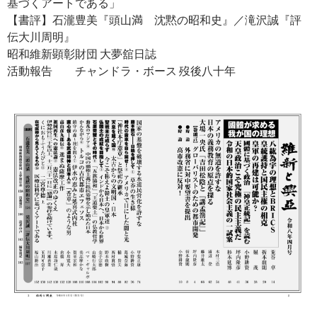
基づくアートである」
【書評】石瀧豊美『頭山満 沈黙の昭和史』／滝沢誠『評
伝大川周明』
昭和維新顕彰財団 大夢舘日誌
活動報告 チャンドラ・ボース 歿後八十年