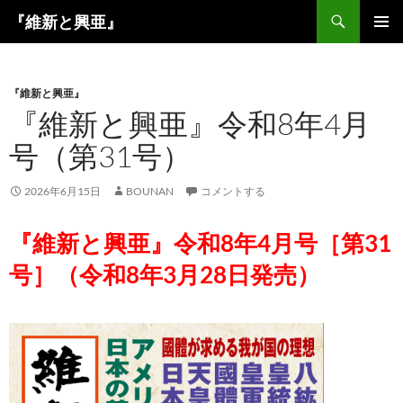
コ
検
『維新と興亜』
ン
索
メインメ
テ
ニュー
ン
『維新と興亜』
ツ
『維新と興亜』令和8年4月
へ
ス
号（第31号）
キ
ッ
2026年6月15日
BOUNAN
コメントする
プ
『維新と興亜』令和8年4月号［第31
号］（令和8年3月28日発売）