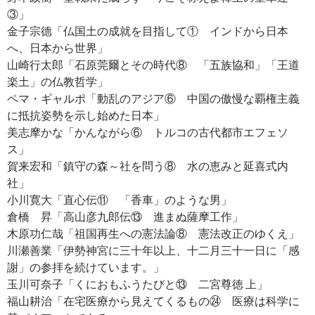
③」
金子宗德「仏国土の成就を目指して① インドから日本
へ、日本から世界」
山崎行太郎「石原莞爾とその時代⑧ 「五族協和」「王道
楽土」の仏教哲学」
ペマ・ギャルポ「動乱のアジア⑥ 中国の傲慢な覇権主義
に抵抗姿勢を示し始めた日本」
美志摩かな「かんながら⑥ トルコの古代都市エフェソ
ス」
賀来宏和「鎮守の森～社を問う⑧ 水の恵みと延喜式内
社」
小川寛大「直心伝⑪ 「香車」のような男」
倉橋 昇「高山彦九郎伝⑬ 進まぬ薩摩工作」
木原功仁哉「祖国再生への憲法論⑧ 憲法改正のゆくえ」
川瀬善業「伊勢神宮に三十年以上、十二月三十一日に「感
謝」の参拝を続けています。」
玉川可奈子「くにおもふうたびと⑬ 二宮尊徳 上」
福山耕治「在宅医療から見えてくるもの㉔ 医療は科学に