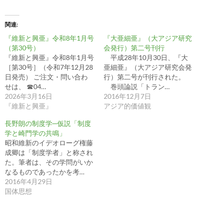
関連
『維新と興亜』令和8年1月号
『大亜細亜』（大アジア研究
（第30号）
会発行）第二号刊行
『維新と興亜』令和8年1月号
平成28年10月30日、『大
［第30号］（令和7年12月28
亜細亜』（大アジア研究会発
日発売） ご注文・問い合わ
行）第二号が刊行された。
せは、 ☎04…
巻頭論説「トラン…
2026年3月16日
2016年12月7日
『維新と興亜』
アジア的価値観
長野朗の制度学─仮説「制度
学と崎門学の共鳴」
昭和維新のイデオローグ権藤
成卿は「制度学者」と称され
た。筆者は、その学問がいか
なるものであったかを考…
2016年4月29日
国体思想