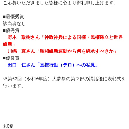
ご応募いただきました皆様に心より御礼申し上げます。
■最優秀賞
該当者なし
■優秀賞
野本 政樹さん「神政神兵による国権・民権確立と世界
維新」
川嶋 直さん「昭和維新運動から何を継承すべきか」
■優良賞
田口 仁さん「直接行動（テロ）への私見」
※第52回（令和6年度）大夢祭の第２部の講話後に表彰式を
行います。
未分類