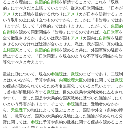
ることを理由に、
集団的自衛権
を解禁することで、これを「双務
的」にすべきだと主張していますが、従来の日米関係は、「日本が
アメリ
カに基地を提供する代わりに
アメリ
カが日本を防衛する」と
いう取引の上に成り立つものですから、たしかに「非対称」ではあ
りますが、決して「片務的」ではありません。したがって、
集団的
自衛権
を認めて同盟関係を「対称」にするのであれば、
在日米軍
を
全て撤退させるか、あるいは我が国も
アメリ
カ国内に
自衛隊
を駐留
させるのでなければ辻褄が合いません。私は、我が国が、真の独立
主権国家
として、
集団的自衛権
を認めると共に、外国軍隊の駐留を
禁止することで、「日米同盟」を現在のような不平等な関係から対
等化すべきと考えます。
最後に③について、現在の
参議院
は、
衆院
のコピーであり、二院制
とはいいながら、予算や条約、
内閣総理大臣
の指名に関しては
衆院
の優越が認められているため有名無実化していると思います。しか
し首相が解散権を有する
衆院
は、目先の政局や党利党略に左右され
やすく、一定した国是や大局的な国家戦略に基づいた議論がしにく
いという弊害があります。そこで、
参院
議員は、受勲者のなかか
ら、
天皇陛下
の勅任によって選ぶこととし、国防や外交（条約の締
結）、教育など、国家の大局的な見地に立った議論が求められる分
野に関しては、
参院
に予算や条約の批准に関する優越を認めること
で、バランスを図るべきと考えます。