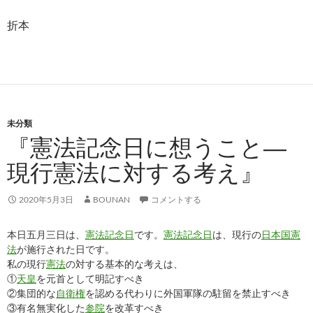
折本
未分類
『憲法記念日に想うこと―
現行憲法に対する考え』
2020年5月3日
BOUNAN
コメントする
本日五月三日は、
憲法記念日
です。
憲法記念日
は、現行の
日本国憲
法
が施行された日です。
私の現行
憲法
の対する基本的な考えは、
①
天皇
を元首として明記すべき
②集団的な
自衛権
を認める代わりに外国軍隊の駐留を禁止すべき
③有名無実化した
参院
を改革すべき