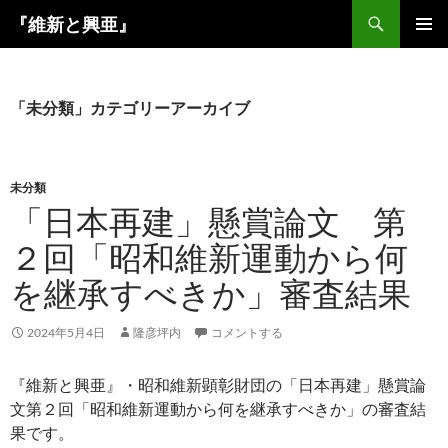
コ
検
『維新と興亜』
ン
索
メインメ
テ
ニュー
ン
ツ
「未分類」カテゴリーアーカイブ
へ
ス
キ
未分類
ッ
「日本再建」懸賞論文 第
プ
２回「昭和維新運動から何
を継承すべきか」審査結果
2024年5月4日
隆彦坪内
コメントする
『維新と興亜』・昭和維新顕彰財団の「日本再建」懸賞論
文第２回「昭和維新運動から何を継承すべきか」の審査結
果です。