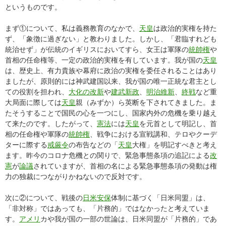
というものです。
まず①について、私は義務教育のなかで、
天皇
は政治的実権を持た
ず、「象徴に過ぎない」と教わりました。しかし、「君臨すれども
統治せず」が伝統のイギリスにおいてすら、女王は軍隊の
統帥権
や
首相の任命権等、一定の政治的実権を有しています。我が国の
天皇
は、歴史上、有力貴族や幕府に政治の実権を委任されることはあり
ましたが、原則的には神武建国以来、我が国の唯一正統な君主とし
ての役割を担われ、
大化の改新
や
建武新政
、
明治維新
、
終戦
など重
大局面に際しては
天皇
親（みずか）ら英断を下されてきました。ま
たそうすることで国民の心を一つにし、国家内外の危機を乗り越え
て来たのです。したがって、
憲法
には
天皇
を元首として明記し、首
相の任命権や軍隊の
統帥権
、戦争における宣戦講和、テロやクーデ
ターに際する
戒厳令
の布告などの「
天皇
大権」を明記すべきと考え
ます。昨今のコロナ危機との関りで、緊急事態条項の追記による
改
憲
が
論議
されていますが、首相の名による緊急事態条項の発動は権
力の独裁につながりかねないので反対です。
次に②について、戦後の
日米安保
体制に基づく「日米同盟」は、
「非対称」ではあっても、「片務的」ではなかったと考えていま
す。
アメリ
カや我が国の一部の世論は、日米同盟が「片務的」であ