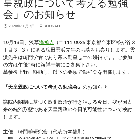
皇親政について考える勉強
会」のお知らせ
2020年10月9日
BOUNAN
10月18日、浅草
海禅寺
（〒111-0036 東京都台東区松が谷３
丁目３−３）にある梅田雲浜先生のお墓をお参りします。雲
浜先生は崎門学者であり幕末勤皇志士の領袖です。ご参加
の方は午後2時に海禅寺前にご参集下さい。
墓参後上野に移動し、以下の要領で勉強会を開催します。
『天皇親政について考える勉強会』
のお知らせ
議院内閣制に基づく政党政治が行き詰まる今日、我が国古
来の統治形態である天皇親政の今日的可能性について検討
します。
主催 崎門学研究会（代表折本龍則）
日時 令和2年10月18日日曜午後3時開始5時終了