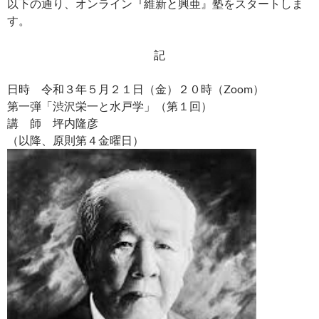
以下の通り、オンライン『維新と興亜』塾をスタートしま
す。
記
日時 令和３年５月２１日（金）２０時（Zoom）
第一弾「渋沢栄一と水戸学」（第１回）
講 師 坪内隆彦
（以降、原則第４金曜日）