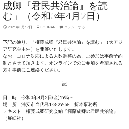
成卿『君民共治論』を読
む」（令和3年4月2日）
2021年3月17日
BOUNAN
コメントする
下記の通り、「権藤成卿『君民共治論』を読む」（大アジ
ア研究会主催）を開催いたします。
なお、コロナ対応による人数調整の為、ご参加は事前予約
制とさせて頂きます。オンラインでのご参加を希望される
方も事前にご連絡ください。
記
日 時 令和3年4月2日(金)19時～
場 所 浦安市当代島1-3-29-5F 折本事務所
テキスト 権藤成卿研究会編『権藤成卿の君民共治論』
（展転社）