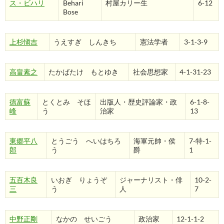
ス・ビハリ
Behari
村屋カリー生
6-12
Bose
上杉愼吉
うえすぎ しんきち
憲法学者
3-1-3-9
高畠素之
たかばたけ もとゆき
社会思想家
4-1-31-23
徳富蘇
とくとみ そほ
出版人・歴史評論家・政
6-1-8-
峰
う
治家
13
東郷平八
とうごう へいはちろ
海軍元帥・侯
7-特-1-
郎
う
爵
1
五百木良
いおぎ りょうぞ
ジャーナリスト・俳
10-2-
三
う
人
7
中野正剛
なかの せいごう
政治家
12-1-1-2