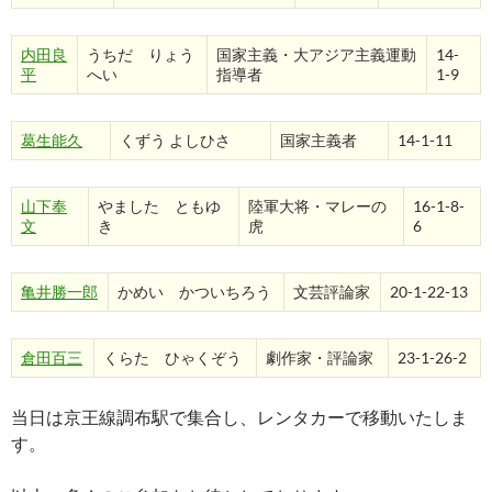
内田良
うちだ りょう
国家主義・大アジア主義運動
14-
平
へい
指導者
1-9
葛生能久
くずう よしひさ
国家主義者
14-1-11
山下奉
やました ともゆ
陸軍大将・マレーの
16-1-8-
文
き
虎
6
亀井勝一郎
かめい かついちろう
文芸評論家
20-1-22-13
倉田百三
くらた ひゃくぞう
劇作家・評論家
23-1-26-2
当日は京王線調布駅で集合し、レンタカーで移動いたしま
す。