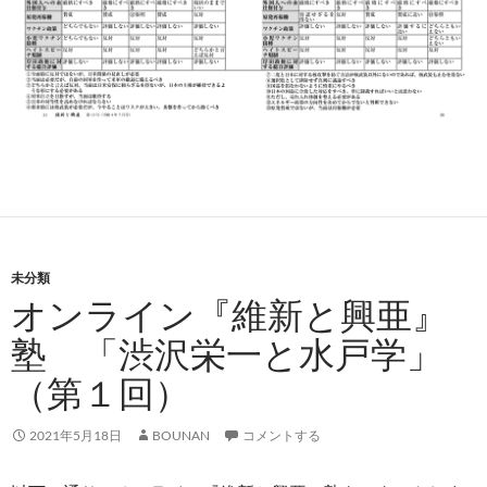
未分類
オンライン『維新と興亜』
塾 「渋沢栄一と水戸学」
（第１回）
2021年5月18日
BOUNAN
コメントする