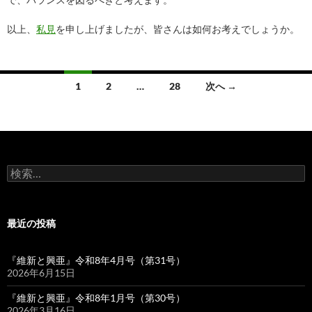
以上、
私見
を申し上げましたが、皆さんは如何お考えでしょうか。
投
1
2
…
28
次へ →
稿
ナ
ビ
検
ゲ
索:
ー
最近の投稿
シ
ョ
『維新と興亜』令和8年4月号（第31号）
2026年6月15日
ン
『維新と興亜』令和8年1月号（第30号）
2026年3月16日