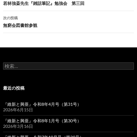
稿
若林強斎先生『雑話筆記』勉強会 第三回
ナ
次の投稿
ビ
無窮会図書館参観
ゲ
ー
シ
検
ョ
索:
ン
最近の投稿
『維新と興亜』令和8年4月号（第31号）
2026年6月15日
『維新と興亜』令和8年1月号（第30号）
2026年3月16日