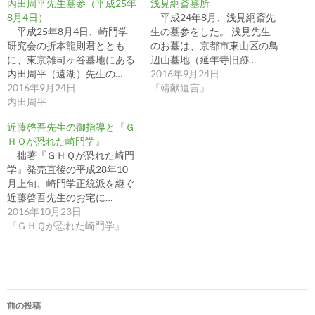
内田周平先生墓参（平成25年
浅見絅斎墓所
8月4日）
平成24年8月、浅見絅斎先
平成25年8月4日、崎門学
生の墓参をした。 浅見先生
研究会の折本龍則君ととも
のお墓は、京都市東山区の鳥
に、東京雑司ヶ谷墓地にある
辺山墓地（延年寺旧跡…
内田周平（遠湖）先生の…
2016年9月24日
2016年9月24日
『靖献遺言』
内田周平
近藤啓吾先生の御指導と『Ｇ
ＨＱが恐れた崎門学』
拙著『ＧＨＱが恐れた崎門
学』発売直後の平成28年10
月上旬、崎門学正統派を継ぐ
近藤啓吾先生のお宅に…
2016年10月23日
『ＧＨＱが恐れた崎門学』
投
前の投稿