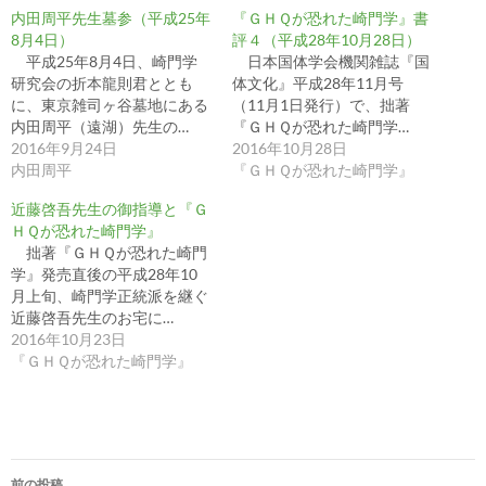
内田周平先生墓参（平成25年
『ＧＨＱが恐れた崎門学』書
8月4日）
評４（平成28年10月28日）
平成25年8月4日、崎門学
日本国体学会機関雑誌『国
研究会の折本龍則君ととも
体文化』平成28年11月号
に、東京雑司ヶ谷墓地にある
（11月1日発行）で、拙著
内田周平（遠湖）先生の…
『ＧＨＱが恐れた崎門学…
2016年9月24日
2016年10月28日
内田周平
『ＧＨＱが恐れた崎門学』
近藤啓吾先生の御指導と『Ｇ
ＨＱが恐れた崎門学』
拙著『ＧＨＱが恐れた崎門
学』発売直後の平成28年10
月上旬、崎門学正統派を継ぐ
近藤啓吾先生のお宅に…
2016年10月23日
『ＧＨＱが恐れた崎門学』
投
前の投稿