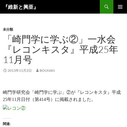
コ
検
『維新と興亜』
ン
索
メインメ
テ
ニュー
ン
未分類
ツ
「崎門学に学ぶ②」一水会
へ
ス
『レコンキスタ』平成25年
キ
11月号
ッ
プ
2013年11月2日
BOUNAN
崎門学研究会「崎門学に学ぶ」
②
が『レコンキスタ』平成
25
年
11
月日付（第
414
号）に掲載
されました。
関連