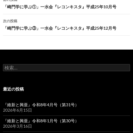
稿
「崎門学に学ぶ①」一水会『レコンキスタ』平成25年10月号
ナ
次の投稿
ビ
「崎門学に学ぶ③」一水会『レコンキスタ』平成25年12月号
ゲ
ー
シ
検
ョ
索:
ン
最近の投稿
『維新と興亜』令和8年4月号（第31号）
2026年6月15日
『維新と興亜』令和8年1月号（第30号）
2026年3月16日