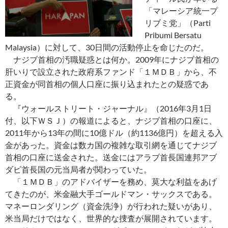
「マレーシア統一プ
リブミ党」（Parti
Pribumi Bersatu
Malaysia）に対して、30日間の活動停止を命じたのだ。
ナジブ首相の汚職疑惑とは何か。2009年にナジブ首相の
肝いりで設立された政府系ファンド「１ＭＤＢ」から、不
正資金が同首相の個人口座に振り込まれたとの疑惑であ
る。
『ウォールストリート・ジャーナル』（2016年3月1日
付、以下ＷＳＪ）の報道によると、ナジブ首相の口座に、
2011年から13年の間に10億ドル（約1136億円）を超える入
金があった。資金は数カ国の複雑な取引網を通じてナジブ
首相の口座に送金された。送金にはアラブ首長国連邦アブ
ダビ首長国の元当局者が関わっていた。
「１ＭＤＢ」のアドバイザーを務め、莫大な利益をあげ
てきたのが、米金融大手ゴールドマン・サックスである。
マネーロンダリング（資金洗浄）が行われた疑いがあり、
米当局だけではなく、世界的な捜査が展開されています。