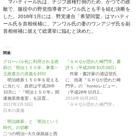
マハティール氏は、ナジブ政権打倒のため、かつての政
敵で、服役中の野党指導者アンワル氏とも手を組む決断を
した。2018年1月には、野党連合「希望同盟」はマハティ
ール氏を首相候補に、アンワル氏の妻のワンアジザ氏を副
首相候補に据えて総選挙に臨むと決めた。
関連
グローバル化に利用される政
『ＧＨＱが恐れた崎門学』書
府の「明治１５０年」事業─
評５（平成28年10月28日）
王政復古の意義を封印
作家・書評家の浦辺登氏
明治維新１５０年を迎える
に、拙著『ＧＨＱが恐れた崎
に当たり、政府は平成28年
門学』の「hontoレビュー」
10月に「『明治１５０年』関
（平成28年10月2…
連施策推進室」を設置…
2016年10月28日
2017年2月18日
『ＧＨＱが恐れた崎門学』
日本の真価
「明治維新」と「明治という
時代」の切断
二つの明治─大久保路線と西