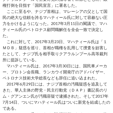
権打倒を目指す「国民宣言」に署名した。
ここに至るや、ナジブ首相は、マレーシアの父として国
民の絶大な信頼を誇るマハティール氏に対して容赦ない圧
力をかけるようになった。2017年3月11日の閣議で、マハ
ティール氏のペトロナス顧問職解任を全会一致で決定し
た。
これに対して、2017年3月23日、マハティール氏は「１
ＭＤＢ」疑惑を巡り、首相が職権を乱用して捜査を妨害し
たとして、ナジブ氏を相手取りクアラルンプール高等裁判
所に提訴している。
マハティール氏は、2017年3月30日には、国民車メーカ
ー、プロトン会長職、ランカウイ開発庁のアドバイザー、
ペトロナス技術大学総長なども辞任に追い込まれた。
2017年6月29日には、ナジブ首相の汚職疑惑を追及して
きた、華人主体の野党・民主行動党（ＤＡＰ）書記長のリ
ム・グアンエン氏が汚職容疑で逮捕された。そして2017年
7月14日、ついにマハティール氏はついに新党を結成したの
である。