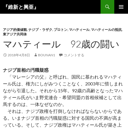
コ
検
『維新と興亜』
ン
索
メインメ
テ
ニュー
ン
アジア的価値観
,
ナジブ・ラザク
,
プロトン
,
マハティール
,
マハティールの抵抗
,
ツ
東アジア共同体
へ
マハティール 92歳の闘い
ス
キ
2018年4月8日
BOUNAN1
コメントする
ッ
プ
ナジブ首相の汚職疑惑
「マレーシアの父」と呼ばれ、国民に慕われるマハティ
ール氏は、権力にしがみつくことなく、2003年に惜しまれ
ながら引退した。それから15年。92歳の高齢となったマハ
ティール氏がいま野党連合・希望同盟の首相候補として出
馬するのは、一体なぜなのか。
それは、ナジブ政権を打倒しなければならないからであ
る。いまナジブ首相の汚職疑惑に対する国民の不満が高ま
っている。そして、ナジブ政権はマハティール氏が築き上