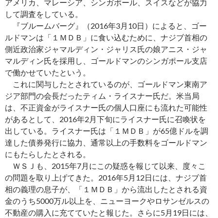
アメリカ、マレーシア、シンガポール、スイスなどが協力
して調査をしている。
『ブルームバーグ』（2016年3月10日）によると、ゴー
ルドマンは「１ＭＤＢ」に食い込むために、ナジブ首相の
側近政治家ジャマルディン・ジャリス氏の娘アニス・ジャ
マルディン氏を採用し、ゴールドマンのシンガポール支店
で働かせていたという。
これに関与したとされているのが、ゴールドマン東南ア
ジア部門の会長だったティム・ライスナー氏だ。米当局
は、不正資金がライスナー氏の個人口座にも流れた可能性
があるとして、2016年2月下旬にライスナー氏に召喚状を
出している。ライスナー氏は「１ＭＤＢ」が65億ドルを調
達した債券発行に協力、通常以上の手数料をゴールドマン
にもたらしたとされる。
ＷＳＪも、2015年7月にこの疑惑を報じて以来、度々こ
の問題を取り上げてきた。2016年5月12日には、ナジブ首
相の義理の息子が、「１ＭＤＢ」から流出したとされる資
金のうち5000万ル以上を、ニューヨークやロサンゼルスの
不動産の購入に充てていたと報じた。さらに5月19日には、