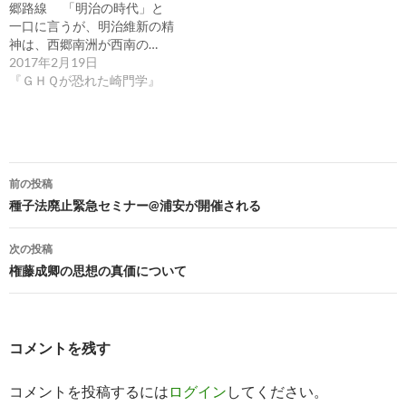
郷路線 「明治の時代」と
一口に言うが、明治維新の精
神は、西郷南洲が西南の…
2017年2月19日
『ＧＨＱが恐れた崎門学』
投
前の投稿
稿
種子法廃止緊急セミナー@浦安が開催される
ナ
次の投稿
ビ
権藤成卿の思想の真価について
ゲ
ー
コメントを残す
シ
コメントを投稿するには
ログイン
してください。
ョ