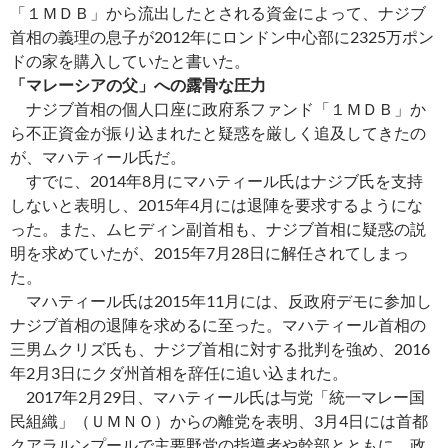
「１ＭＤＢ」から流出したとされる資金によって、ナジブ
首相の義理の息子が2012年にロンドン中心部に2325万ポン
ドの家を購入していたと書いた。
「マレーシアの父」への露骨な圧力
ナジブ首相の個人口座に政府系ファンド「１ＭＤＢ」か
ら不正資金が振り込まれたと疑惑を厳しく追及してきたの
が、マハティール氏だ。
すでに、2014年8月にマハティール氏はナジブ氏を支持
しないと表明し、2015年4月には退陣を要求するようにな
った。また、ムヒディン副首相も、ナジブ首相に疑惑の説
明を求めていたが、2015年7月28日に解任されてしまっ
た。
マハティール氏は2015年11月には、反政府デモに参加し
ナジブ首相の退陣を求めるに至った。マハティール首相の
三男ムクリズ氏も、ナジブ首相に対する批判を強め、2016
年2月3日にクダ州首相を辞任に追い込まれた。
2017年2月29日、マハティール氏は与党「統一マレー国
民組織」（ＵＭＮＯ）からの離党を表明、3月4日には首都
クアラルンプールで主要野党の指導者や幹部とともに、政