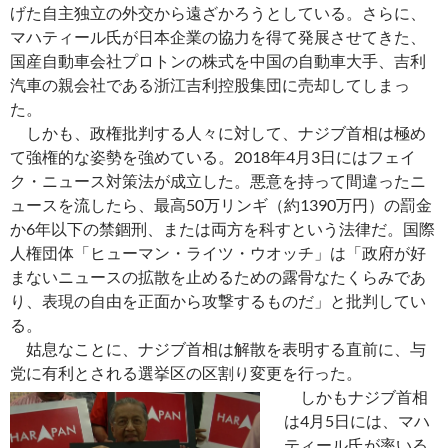
げた自主独立の外交から遠ざかろうとしている。さらに、
マハティール氏が日本企業の協力を得て発展させてきた、
国産自動車会社プロトンの株式を中国の自動車大手、吉利
汽車の親会社である浙江吉利控股集団に売却してしまっ
た。
しかも、政権批判する人々に対して、ナジブ首相は極め
て強権的な姿勢を強めている。2018年4月3日にはフェイ
ク・ニュース対策法が成立した。悪意を持って間違ったニ
ュースを流したら、最高50万リンギ（約1390万円）の罰金
か6年以下の禁錮刑、または両方を科すという法律だ。国際
人権団体「ヒューマン・ライツ・ウオッチ」は「政府が好
まないニュースの拡散を止めるための露骨なたくらみであ
り、表現の自由を正面から攻撃するものだ」と批判してい
る。
姑息なことに、ナジブ首相は解散を表明する直前に、与
党に有利とされる選挙区の区割り変更を行った。
しかもナジブ首相
は4月5日には、マハ
ティール氏が率いる