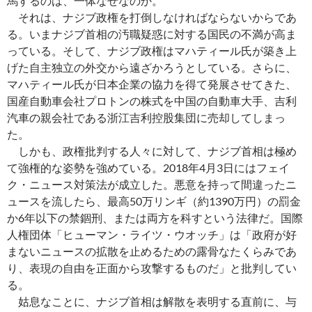
馬するのは、一体なぜなのか。
それは、ナジブ政権を打倒しなければならないからであ
る。いまナジブ首相の汚職疑惑に対する国民の不満が高ま
っている。そして、ナジブ政権はマハティール氏が築き上
げた自主独立の外交から遠ざかろうとしている。さらに、
マハティール氏が日本企業の協力を得て発展させてきた、
国産自動車会社プロトンの株式を中国の自動車大手、吉利
汽車の親会社である浙江吉利控股集団に売却してしまっ
た。
しかも、政権批判する人々に対して、ナジブ首相は極め
て強権的な姿勢を強めている。2018年4月3日にはフェイ
ク・ニュース対策法が成立した。悪意を持って間違ったニ
ュースを流したら、最高50万リンギ（約1390万円）の罰金
か6年以下の禁錮刑、または両方を科すという法律だ。国際
人権団体「ヒューマン・ライツ・ウオッチ」は「政府が好
まないニュースの拡散を止めるための露骨なたくらみであ
り、表現の自由を正面から攻撃するものだ」と批判してい
る。
姑息なことに、ナジブ首相は解散を表明する直前に、与