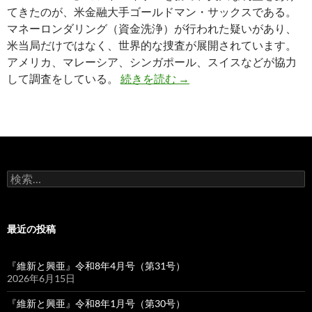
てきたのが、米金融大手ゴールドマン・サックスである。
マネーロンダリング（資金洗浄）が行われた疑いがあり、
米当局だけではなく、世界的な捜査が展開されています。
アメリカ、マレーシア、シンガポール、スイスなどが協力
マハティール 92歳の闘
して調査をしている。
続きを読む
→
検
索:
最近の投稿
『維新と興亜』令和8年4月号（第31号）
2026年6月15日
『維新と興亜』令和8年1月号（第30号）