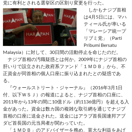
党に有利とされる選挙区の区割り変更を行った。
しかもナジブ首相
は4月5日には、マハ
ティール氏が率いる
「マレーシア統一プ
リブミ党」（Parti
Pribumi Bersatu
Malaysia）に対して、30日間の活動停止を命じたのだ。
ナジブ首相の汚職疑惑とは何か。2009年にナジブ首相の
肝いりで設立された政府系ファンド「１ＭＤＢ」から、不
正資金が同首相の個人口座に振り込まれたとの疑惑であ
る。
『ウォールストリート・ジャーナル』（2016年3月1日
付、以下ＷＳＪ）の報道によると、ナジブ首相の口座に、
2011年から13年の間に10億ドル（約1136億円）を超える入
金があった。資金は数カ国の複雑な取引網を通じてナジブ
首相の口座に送金された。送金にはアラブ首長国連邦アブ
ダビ首長国の元当局者が関わっていた。
「１ＭＤＢ」のアドバイザーを務め、莫大な利益をあげ