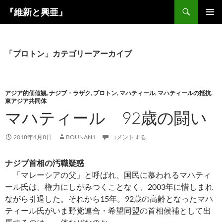
コ
検
『維新と興亜』
ン
索
メインメ
テ
ニュー
ン
ツ
「プロトン」カテゴリーアーカイブ
へ
ス
キ
アジア的価値観
,
ナジブ・ラザク
,
プロトン
,
マハティール
,
マハティールの抵抗
,
ッ
東アジア共同体
プ
マハティール 92歳の闘い
2018年4月8日
BOUNAN1
コメントする
ナジブ首相の汚職疑惑
「マレーシアの父」と呼ばれ、国民に慕われるマハティ
ール氏は、権力にしがみつくことなく、2003年に惜しまれ
ながら引退した。それから15年。92歳の高齢となったマハ
ティール氏がいま野党連合・希望同盟の首相候補として出