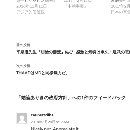
道―ヒリッピン物語』
2017年2月17日
連施策推
…
2016年12月11日
『中朝事実』
置…
2017年2
アジア的価値観
日本の真
投
前の投稿
稿
平泉澄先生『明治の源流』結び─感激と気魄は承久・建武の悲
ナ
次の投稿
ビ
THAADはMDと同様無力だ。
ゲ
ー
「結論ありきの政府方針」への1件のフィードバック
シ
ョ
caupetsdiba
ン
2018年3月24日 5:17 AM
Nicely put. Appreciate it.