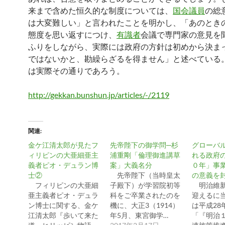
来まで含めた恒久的な制度については、
国会議員
の総
は大変難しい」と言われたことを明かし、「あのとき
態度を思い返すにつけ、
有識者
会議で専門家の意見を
ふりをしながら、実際には政府の方針は初めから決ま
ではないかと、勘繰らざるを得ません」と述べている
は実際その通りであろう。
http://gekkan.bunshun.jp/articles/-/2119
関連
金ケ江清太郎が見たフ
先帝陛下の御学問─杉
グローバ
ィリピンの大亜細亜主
浦重剛「倫理御進講草
れる政府
義者ピオ・デュラン博
案」大義名分
０年」事
士②
先帝陛下（当時皇太
の意義を
フィリピンの大亜細
子殿下）が学習院初等
明治維新
亜主義者ピオ・デュラ
科をご卒業されたのを
迎えるに
ン博士に関する、金ケ
機に、大正3（1914）
は平成28
江清太郎『歩いて来た
年5月、東宮御学…
「『明治