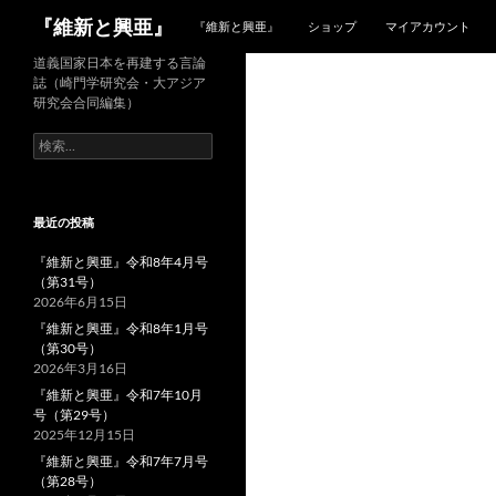
検
『維新と興亜』
『維新と興亜』
ショップ
マイアカウント
索
コ
道義国家日本を再建する言論
誌（崎門学研究会・大アジア
ン
研究会合同編集）
テ
検
ン
索:
ツ
へ
ス
最近の投稿
キ
『維新と興亜』令和8年4月号
ッ
（第31号）
プ
2026年6月15日
『維新と興亜』令和8年1月号
（第30号）
2026年3月16日
『維新と興亜』令和7年10月
号（第29号）
2025年12月15日
『維新と興亜』令和7年7月号
（第28号）