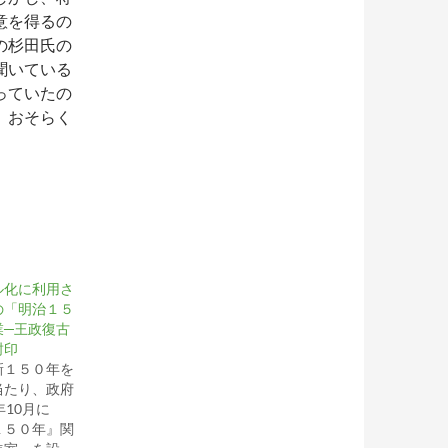
意を得るの
の杉田氏の
聞いている
っていたの
。おそらく
ル化に利用さ
の「明治１５
業─王政復古
封印
１５０年を
当たり、政府
年10月に
１５０年』関