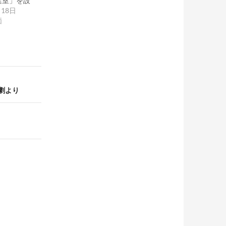
進室」を設
月18日
価
劇より