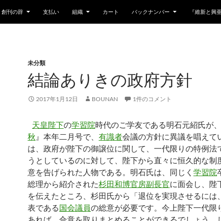
創刊の辞
支払い
組織
カート
バックナンバー
『維新と興
未分類
結論ありきの政府方針
2017年1月12日
BOUNAN
1件のコメント
天皇陛下
の
学習院
時代のご学友である明石元紹氏が
秋
』本年二月号で、
有識者
会議の方針に異議を唱えて
は、政府が陛下の御譲位に関して、一代限りの特例法
うとしているのに対して、陛下から直々に恒久的な制
意を告げられた人物である。明石氏は、同じく
学習院
総理から紹介された
杉田和博
官房副長官
に面会し、陛
を伝えたところ、杉田氏から「退位を実現させるには
表である
国会議員
の総意が必要です。今上陛下一代限
あれば、合意を取りまとめることができるでしょう。