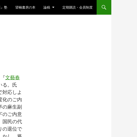
亜』塾
望楠書房の本
論稿
定期購読・会員制度
、『
文藝春
いる。氏
で対応しよ
度化のご内
卒の麻生副
下のご内意
、国民の代
りの退位で
しかし、将