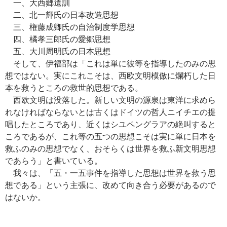
一、大西郷遺訓
二、北一輝氏の日本改造思想
三、権藤成卿氏の自治制度学思想
四、橘孝三郎氏の愛郷思想
五、大川周明氏の日本思想
そして、伊福部は「これは単に彼等を指導したのみの思
想ではない。実にこれこそは、西欧文明模倣に爛朽した日
本を救うところの救世的思想である。
西欧文明は没落した。新しい文明の源泉は東洋に求めら
れなければならないとは古くはドイツの哲人ニイチエの提
唱したところであり、近くはシユペングラアの絶叫すると
ころであるが、これ等の五つの思想こそは実に単に日本を
救ふのみの思想でなく、おそらくは世界を救ふ新文明思想
であらう」と書いている。
我々は、「五・一五事件を指導した思想は世界を救う思
想である」という主張に、改めて向き合う必要があるので
はないか。