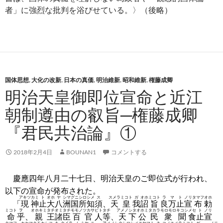
者」に強烈な批判を浴びせている。〉（後略）
国体思想
,
大化の改新
,
日本の真価
,
明治維新
,
昭和維新
,
権藤成卿
明治天皇御即位宣命と近江
朝制遵由の叡旨─権藤成卿
『君民共治論』①
2018年2月4日
BOUNAN1
コメントする
慶應四年八月二十七日、明治天皇のご即位式が行われ、
以下の宣命が発布された。
アキツ
カミ
ト
オホ
ヤ
シマ
グニ
シロ
シメ
ス
スメラ
ミコト
ガ
オホ
ミコト
ラ
マ
ト
ノリ
タマフ
オホ
「
現
神
止
大
八
洲
国
所
知
須
、
天
皇
我
詔
旨
良
万
止
宣
布
勅
ミコト
ヲ
オホキミ
タチ
オミ
タチ
モモノ
ツカサ
ビト
タチ
アメノ
シタ
オホミ
タカラ
モロモロ
キコシ
メセ
ト
ノリ
命
乎
、
親
王
諸
臣
百
官
人
等
、
天
下
公
民
衆
聞
食
止
宣