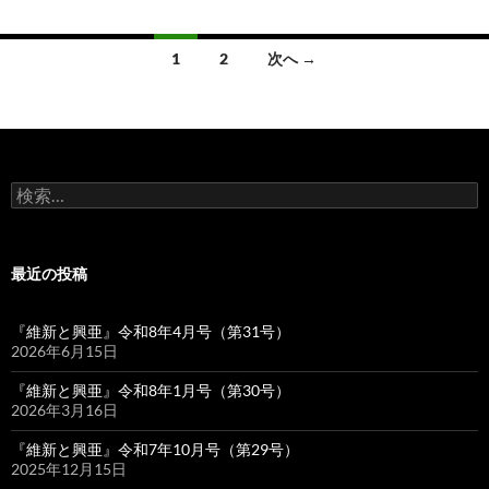
投
1
2
次へ →
稿
ナ
ビ
検
ゲ
索:
ー
最近の投稿
シ
ョ
『維新と興亜』令和8年4月号（第31号）
2026年6月15日
ン
『維新と興亜』令和8年1月号（第30号）
2026年3月16日
『維新と興亜』令和7年10月号（第29号）
2025年12月15日