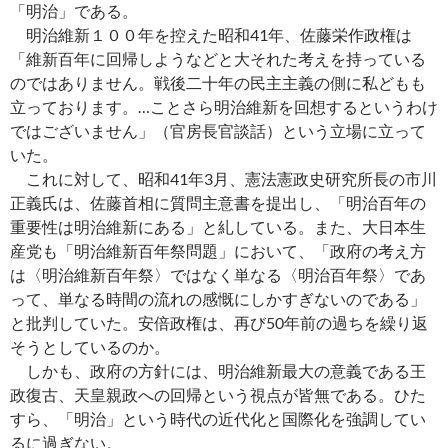
「明治」である。
明治維新１００年を控えた昭和41年、佐藤栄作政権は
「維新百年に回帰しようなどと大それた考えを持っている
のではありません。戦後二十年の民主主義の側に私どもも
立っております。…ことさら明治維新を回想するというわけ
ではございません」（官房長官談話）という立場に立って
いた。
これに対して、昭和41年3月、憲法憲政史研究所長の市川
正義氏は、佐藤首相に質問主意書を提出し、「明治百年の
重要性は明治維新にある」と糺している。また、大日本生
産党も「明治維新百年祭問題」において、「政府の考え方
は〈明治維新百年祭〉ではなく単なる〈明治百年祭〉であ
って、単なる時間の流れの感慨にしかすぎないのである」
と批判していた。安倍政権は、再び50年前の過ちを繰り返
そうとしているのか。
しかも、政府の方針には、明治維新最大の意義である王
政復古、天皇親政への回帰という視点が皆無である。ひた
すら、「明治」という時代の近代化と国際化を強調してい
るに過ぎない。