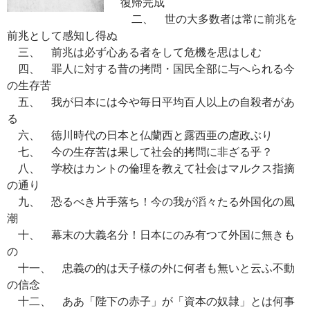
復帰完成
二、 世の大多数者は常に前兆を
前兆として感知し得ぬ
三、 前兆は必ず心ある者をして危機を思はしむ
四、 罪人に対する昔の拷問・国民全部に与へられる今
の生存苦
五、 我が日本には今や毎日平均百人以上の自殺者があ
る
六、 徳川時代の日本と仏蘭西と露西亜の虐政ぶり
七、 今の生存苦は果して社会的拷問に非ざる乎？
八、 学校はカントの倫理を教えて社会はマルクス指摘
の通り
九、 恐るべき片手落ち！今の我が滔々たる外国化の風
潮
十、 幕末の大義名分！日本にのみ有つて外国に無きも
の
十一、 忠義の的は天子様の外に何者も無いと云ふ不動
の信念
十二、 ああ「陛下の赤子」が「資本の奴隷」とは何事