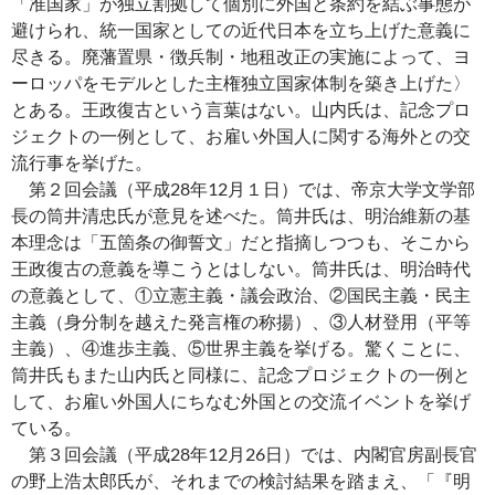
「准国家」が独立割拠して個別に外国と条約を結ぶ事態が
避けられ、統一国家としての近代日本を立ち上げた意義に
尽きる。廃藩置県・徴兵制・地租改正の実施によって、ヨ
ーロッパをモデルとした主権独立国家体制を築き上げた〉
とある。王政復古という言葉はない。山内氏は、記念プロ
ジェクトの一例として、お雇い外国人に関する海外との交
流行事を挙げた。
第２回会議（平成28年12月１日）では、帝京大学文学部
長の筒井清忠氏が意見を述べた。筒井氏は、明治維新の基
本理念は「五箇条の御誓文」だと指摘しつつも、そこから
王政復古の意義を導こうとはしない。筒井氏は、明治時代
の意義として、①立憲主義・議会政治、②国民主義・民主
主義（身分制を越えた発言権の称揚）、③人材登用（平等
主義）、④進歩主義、⑤世界主義を挙げる。驚くことに、
筒井氏もまた山内氏と同様に、記念プロジェクトの一例と
して、お雇い外国人にちなむ外国との交流イベントを挙げ
ている。
第３回会議（平成28年12月26日）では、内閣官房副長官
の野上浩太郎氏が、それまでの検討結果を踏まえ、「『明