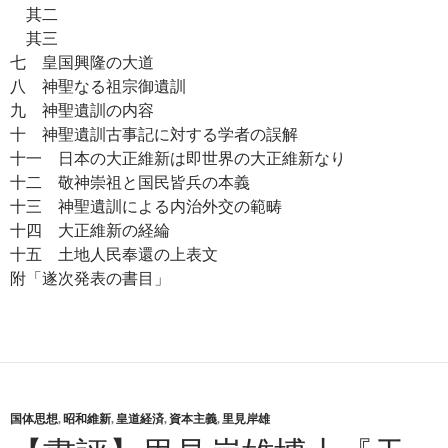
其二
其三
七 皇国興隆の大道
八 神聖なる祖宗御遺訓
九 神聖遺訓の内容
十 神聖遺訓古事記に対する学者の誤解
十一 日本の大正維新は即世界の大正維新なり
十二 敬神崇祖と国民皆兵の本義
十三 神聖遺訓による内治外交の範畴
十四 大正維新の経綸
十五 土地人民奉還の上表文
附「遂次発表の書目」
国体思想
,
昭和維新
,
皇道経済
,
資本主義
,
里見岸雄