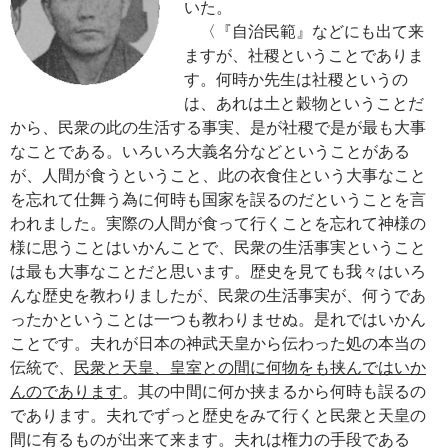
いた。
〈『自治民範』などにも出て来
ますが、社稷ということでありま
す。何時か先生は社稷というの
は、あれは土と穀物ということだ
から、民衆の此の生活する事実、是が社稷で是が最も大事
なことである。いろいろ大義名分などということがある
が、人間が食うということ、此の衣食住という大事なこと
を忘れて仕舞う為に何時も国家を誤るのだということを言
われました。実際の人間が食って行くことを忘れて神様の
様に思うことはいかんことで、民衆の生活事実ということ
は最も大事なことだと思います。歴史を見ても我々はいろ
んな歴史を教わりましたが、民衆の生活事実が、何うであ
ったかということは一つも教わりませぬ。是れではいかん
ことです。夫れが日本の神武天皇から伝わった処の本当の
伝統で、
民衆と天皇、皇室との間に何物をも挟んではいか
んのであります
。其の中間に何か挟まるから何時も誤るの
であります。夫れでずっと歴史をみて行くと民衆と天皇の
間に有るものが出来て来ます。夫れは権力の手段である