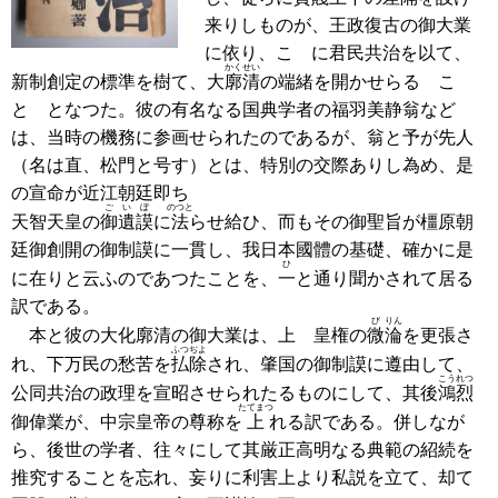
来りしものが、王政復古の御大業
に依り、こゝに君民共治を以て、
かくせい
新制創定の標準を樹て、大
廓清
の端緒を開かせらるゝこ
とゝとなつた。彼の有名なる国典学者の福羽美静翁など
は、当時の機務に参画せられたのであるが、翁と予が先人
（名は直、松門と号す）とは、特別の交際ありし為め、是
の宣命が近江朝廷即ち
ご
い
ぼ
のつと
天智天皇の
御
遺
謨
に
法
らせ給ひ、而もその御聖旨が橿原朝
廷御創開の御制謨に一貫し、我日本國體の基礎、確かに是
ひ
に在りと云ふのであつたことを、
一
と通り聞かされて居る
訳である。
び
りん
本と彼の大化廓清の御大業は、上 皇権の
微
淪
を更張さ
ふつ
ぢよ
れ、下万民の愁苦を
払
除
され、肇国の御制謨に遵由して、
こうれつ
公同共治の政理を宣昭させられたるものにして、其後
鴻烈
たてまつ
御偉業が、中宗皇帝の尊称を
上
れる訳である。併しなが
ら、後世の学者、往々にして其厳正高明なる典範の紹続を
推究することを忘れ、妄りに利害上より私説を立て、却て