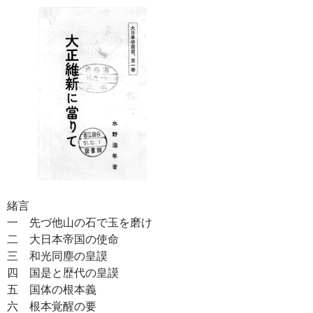
緒言
一 先づ他山の石で玉を磨け
二 大日本帝国の使命
三 和光同塵の皇謨
四 国是と歴代の皇謨
五 国体の根本義
六 根本覚醒の要