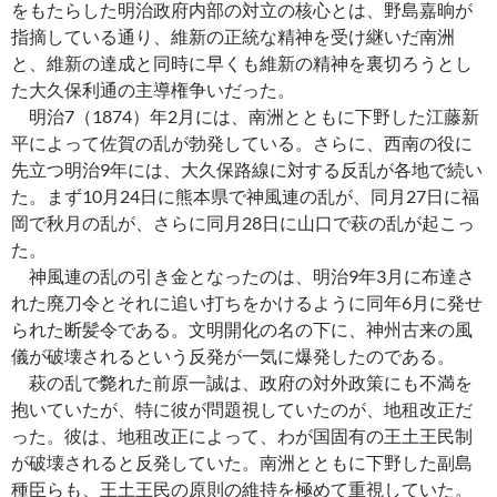
をもたらした明治政府内部の対立の核心とは、野島嘉晌が
指摘している通り、維新の正統な精神を受け継いだ南洲
と、維新の達成と同時に早くも維新の精神を裏切ろうとし
た大久保利通の主導権争いだった。
明治7（1874）年2月には、南洲とともに下野した江藤新
平によって佐賀の乱が勃発している。さらに、西南の役に
先立つ明治9年には、大久保路線に対する反乱が各地で続い
た。まず10月24日に熊本県で神風連の乱が、同月27日に福
岡で秋月の乱が、さらに同月28日に山口で萩の乱が起こっ
た。
神風連の乱の引き金となったのは、明治9年3月に布達さ
れた廃刀令とそれに追い打ちをかけるように同年6月に発せ
られた断髪令である。文明開化の名の下に、神州古来の風
儀が破壊されるという反発が一気に爆発したのである。
萩の乱で斃れた前原一誠は、政府の対外政策にも不満を
抱いていたが、特に彼が問題視していたのが、地租改正だ
った。彼は、地租改正によって、わが国固有の王土王民制
が破壊されると反発していた。南洲とともに下野した副島
種臣らも、王土王民の原則の維持を極めて重視していた。