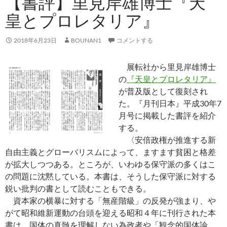
【書評】里見岸雄博士『天
皇とプロレタリア』
2018年6月23日
BOUNAN1
コメントする
展転社から里見岸雄博士
の
『天皇とプロレタリア』
が普及版として復刻され
た。『月刊日本』平成30年7
月号に掲載した書評を紹介
する。
〈安倍政権が推進する新
自由主義とグローバリスムによって、ますます貧困と格差
が拡大しつつある。ところが、いわゆる保守派の多くはこ
の問題に沈黙している。本書は、そうした保守派に対する
鋭い批判の書として読むこともできる。
資本家の横暴に対する「無産階級」の反発が強まり、や
がて昭和維新運動の台頭を迎える昭和４年に刊行された本
書は、国体の真髄を理解しない為政者や「観念的国体論