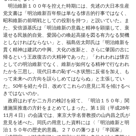
明治維新１００年を控えた時期には、先述の大日本生産
党文書は「明治維新百年祭は単なる懐古的行事ではなく、
昭和維新の前哨戦としての役割を持つ」と説いていた。ま
た、安倍源基氏は「明治維新の意義と精神を顕揚して、衰
退せる民族的自覚、愛国心の喚起高揚を図る有力なる契機
としなければならない」と、福島佐太郎氏は「明治維新を
貫く精神は建武の中興、大化の改新と、さらに肇国の古に
帰るという王政復古の大精神であった」「われわれは懐古
としての明治維新でなく、維新が如何なる精神で行なわれ
たかを三思し、現代日本の恥ずべき状態に反省を加え、も
って未来への方向を誤らしめてはならぬ」と主張してい
た。50年を経た今日、改めてこれらの意見に耳を傾けるべ
きではないのか。
政府はわずか二カ月の検討を経て、「明治１５０年」関
連施策推進の方針をまとめてしまった。第１回（平成28年
11月４日）の会議では、東京大学名誉教授の山内昌之氏が
意見を述べた。同氏の用意した資料には〈「明治維新と明
治１５０年の歴史的意義。２７０の藩つまり「半国家」