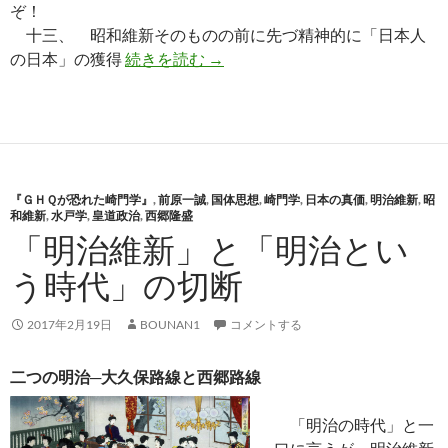
ぞ！
十三、 昭和維新そのものの前に先づ精神的に「日本人
遠藤友四郎『国体原理天皇親政篇
の日本」の獲得
続きを読む
→
『ＧＨＱが恐れた崎門学』
,
前原一誠
,
国体思想
,
崎門学
,
日本の真価
,
明治維新
,
昭
和維新
,
水戸学
,
皇道政治
,
西郷隆盛
「明治維新」と「明治とい
う時代」の切断
2017年2月19日
BOUNAN1
コメントする
二つの明治─大久保路線と西郷路線
「明治の時代」と一