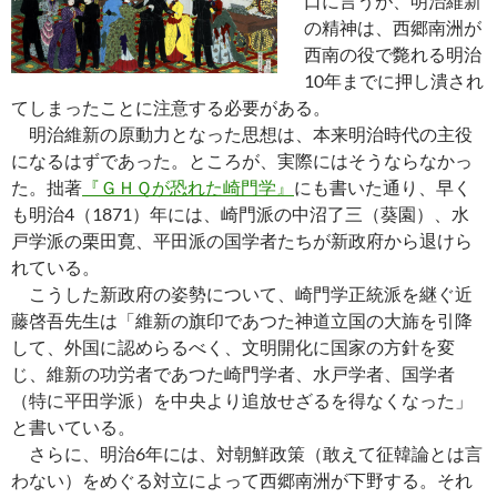
口に言うが、明治維新
の精神は、西郷南洲が
西南の役で斃れる明治
10年までに押し潰され
てしまったことに注意する必要がある。
明治維新の原動力となった思想は、本来明治時代の主役
になるはずであった。ところが、実際にはそうならなかっ
た。拙著
『ＧＨＱが恐れた崎門学』
にも書いた通り、早く
も明治4（1871）年には、崎門派の中沼了三（葵園）、水
戸学派の栗田寛、平田派の国学者たちが新政府から退けら
れている。
こうした新政府の姿勢について、崎門学正統派を継ぐ近
藤啓吾先生は「維新の旗印であつた神道立国の大旆を引降
して、外国に認めらるべく、文明開化に国家の方針を変
じ、維新の功労者であつた崎門学者、水戸学者、国学者
（特に平田学派）を中央より追放せざるを得なくなった」
と書いている。
さらに、明治6年には、対朝鮮政策（敢えて征韓論とは言
わない）をめぐる対立によって西郷南洲が下野する。それ