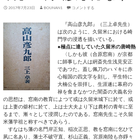
2017年7月23日
BOUNAN1
コメントする
『高山彦九郎』（三上卓先生）
は次のように、久留米における崎
門学の浸透を描いている。
●極点に達していた久留米の唐崎熱
〈しかも彼（合原窓南）が京都
に師事した人は絅斎先生浅見安正
であつた。蓋し佩刀のハヾキに赤
心報国の四文字を刻し、平生特に
大楠公を崇拝し、生涯遂に幕府の
禄を食まなかつた闇斎の大義名分
の思想は、窓南の教育によつて或は久留米城下に於て、或
は上妻の僻村に於て、上は士大夫より下は農村の青年に至
るまで、漸々として浸潤したのである。窓南先生こそ久留
米藩学祖と称すべきであらう。
すなはち藩の名門岸正知、稲次正思、教を窓南に乞ひて
夙に名あり、藩士不破守直、杉山正義、宮原南陸も亦錚々