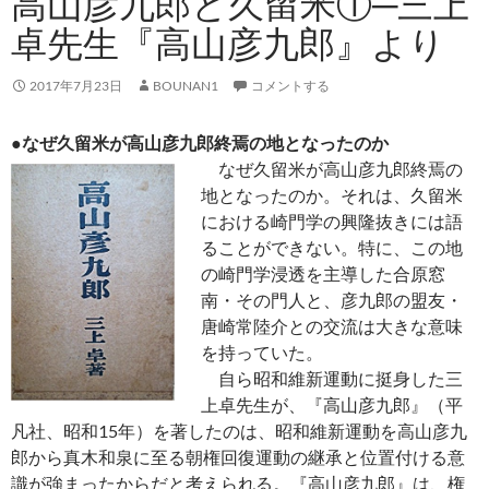
高山彦九郎と久留米①─三上
卓先生『高山彦九郎』より
2017年7月23日
BOUNAN1
コメントする
●なぜ久留米が高山彦九郎終焉の地となったのか
なぜ久留米が高山彦九郎終焉の
地となったのか。それは、久留米
における崎門学の興隆抜きには語
ることができない。特に、この地
の崎門学浸透を主導した合原窓
南・その門人と、彦九郎の盟友・
唐崎常陸介との交流は大きな意味
を持っていた。
自ら昭和維新運動に挺身した三
上卓先生が、『高山彦九郎』（平
凡社、昭和15年）を著したのは、昭和維新運動を高山彦九
郎から真木和泉に至る朝権回復運動の継承と位置付ける意
識が強まったからだと考えられる。『高山彦九郎』は、権