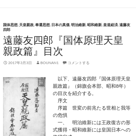
国体思想
,
天皇親政
,
奉還思想
,
日本の真価
,
明治維新
,
昭和維新
,
皇道経済
,
遠藤友
四郎
遠藤友四郎『国体原理天皇
親政篇』目次
2017年3月3日
BOUNAN1
コメントする
以下、遠藤友四郎『国体原理天皇
親政篇』（錦旗会本部、昭和8年）
の目次を紹介する。
序文
序篇 世変の前兆たる世相と我等
の危惧
一、 明治維新には王政復古の形
式獲得・昭和維新には皇国日本への