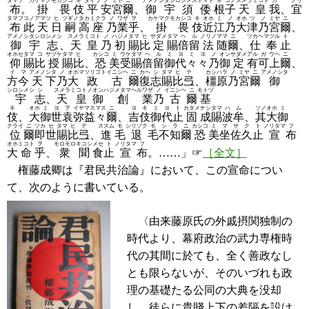
タマフ
カケマクモ
カシコ
キ
タイラ
ノ
ミヤ
ニ
アメノシタシロシメス
ヤマト
ネ
コノ
スメラ
ミコト
ガ
ノリ
布
。
掛
畏
伎
平
安
宮
爾
、
御宇須
倭
根
子
天
皇
我
、
宜
タマフ
コノ
アマツ
ヒ
ツギノ
タカ
ミクラ
ノ
ワザ
ヲ
カケマクモ
カシコ
キ
オホ
ミ
ノ
オホ
ツ
ノ
ミヤ
ニ
布
此
天
日
嗣
高
座
乃
業
乎
、
掛
畏
伎
近
江
乃
大
津
乃
宮
爾
、
アメノシタシロシメシ
スメラ
ミコト
ノ
ハジメ
タマ
ヒ
サダメ
タマ
ヘ
ル
ノリノ
ママ
ニ
ツカヘ
マツル
ト
御宇志
、
天
皇
乃
初
賜
比
定
賜
倍
留
法
随
爾
、
仕
奉
止
オホセ
タマ
コ
サヅケ
タマ
ヒ
カシコ
ミ
ウケ
タマ
ヘ
ル
ミ
ヨ
ミ
ヨ
ノ
オン
サダメ
アル
ガ
ウヘ
ニ
仰
賜
比
授
賜
比
、
恐
美
受
賜
倍
留
御
代
々
々
乃
御
定
有
可
上
爾
、
イ
マ
アメノ
シタ
ノ
オホ
マツリゴト
イニシヘ
ニ
カヘ
シ
タマ
ヒ
テ
カシ
ハラ
ノ
ミヤ
ニ
アメノシタ
方
今
天
下
乃
大
政
古
爾
復
志
賜
比
弖
、
橿
原
乃
宮
爾
御
シロシメシ
シ
スメラ
ミコトノ
オン
ハジメタマヘル
ワザ
ノ
イニシヘ
ニ
モトヅ
宇
志
、
天
皇
御
創
業
乃
古
爾
基
キ
オホ
ミ
ヨ
ヲ
イヤ
マス
マス
ニ
ヨ
キ
ミ
ヨ
ト
カタメ
ナシ
タマ
ハ
ム
ソノ
オホ
ミ
伎
、
大
御
世
袁
弥
益
々
爾
、
吉
伎
御
代
止
固
成
賜
波
牟
、
其
大
御
クライ
ニ
ツカ
セ
タマ
ヒ
テ
ススム
モ
シリゾク
モ
シ
ラ
ニ
カシコ
ミ
マ
サ
ク
ト
ノリタマ
フ
位
爾
即
世
賜
比
弖
、
進
毛
退
毛
不
知
爾
恐
美
坐
佐
久
止
宣
布
オホ
ミコト
ヲ
モロモロ
キコシ
メセ
ト
ノリタマ
フ
大
命
乎
、
衆
聞
食
止
宣
布
。……」☞
［全文］
権藤成卿は『君民共治論』において、この宣命につい
て、次のように書いている。
〈由来藤原氏の外戚摂関独制の
時代より、幕府政治の武力専権時
代の其間に於ても、全く善政なし
とも限らないが、そのいづれも政
理の基礎たる公同の大典を没却
し、徒らに貴賤上下の差隔を設け