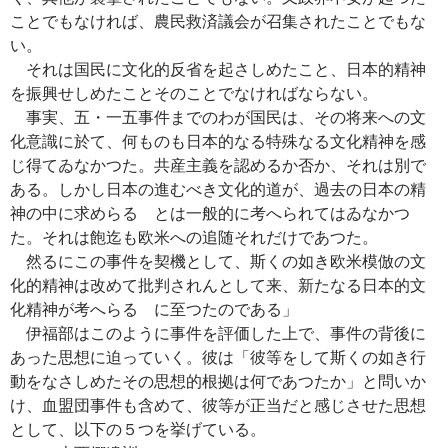
ことでもなければ、農民救済議会が召集されたことでもな
い。
それは国民に文化的反省を起さしめたこと、日本的精神
を振興せしめたことそのことでなければならない。
事実、五・一五事件までのわが国民は、その将来への文
化意識に於て、何ものも日本的なる特殊なる文化精神を感
じ得てゐなかつた。共産主義を認めるか否か、それは別で
ある。しかし日本の進むべき文化的道が、過去の日本の精
神の中に求めらるゝとは一般的に考へられてはゐなかつ
た。それは飽迄も欧米への追随それだけであつた。
然るにこの事件を契機として、斯くの如き欧米模倣の文
化的精神は改めて批判されんとして来、新たなる日本的文
化精神が考へらるゝに至つたのである」
伊福部はこのように事件を評価した上で、事件の背後に
あった思想に迫っていく。彼は「彼等をして斯くの如き行
動をなさしめたその思想的根拠は何であつたか」と問いか
け、血盟団事件も含めて、彼等が正当だと感じさせた思想
として、以下の５つを挙げている。