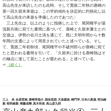
高山先生が来訪したのも此時。そして寛政二年秋の唐崎の
第一回久留米来遊は、この学的傾向を決定的に灼熱化し以
て高山先生の来遊を準備したのであつた〉
三上先生は、以上のように指摘した上で、尾関権平が湯
浅新兵衛に宛てた書簡に基づいて、唐崎と久留米藩士との
交遊は、伊勢の谷川士清を通じて、既に天明年間から十数
年間の文通によって用意されていたと述べている。そし
て、寛政二年初秋頃、尾関権平や不破州郎らが唐崎に宛て
たと思われる書簡を引いて、「久留米に於ける唐崎熱はそ
の極点に達して居たことが窺われる」と述べている。
☞
［続く］
三上 卓
,
合原窓南
,
唐崎常陸介
,
国体思想
,
天皇親政
,
崎門学
,
日本の真価
,
明治維
新
,
昭和維新
,
権藤成卿
,
真木和泉
,
高山彦九郎