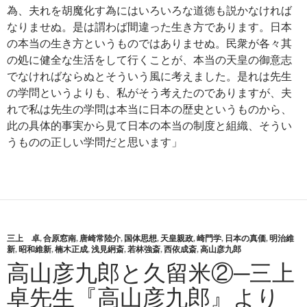
為、夫れを胡魔化す為にはいろいろな道徳も説かなければ
なりませぬ。是は謂わば間違った生き方であります。日本
の本当の生き方というものではありませぬ。民衆が各々其
の処に健全な生活をして行くことが、本当の天皇の御意志
でなければならぬとそういう風に考えました。是れは先生
の学問というよりも、私がそう考えたのでありますが、夫
れで私は先生の学問は本当に日本の歴史というものから、
此の具体的事実から見て日本の本当の制度と組織、そうい
うものの正しい学問だと思います」
三上 卓
,
合原窓南
,
唐崎常陸介
,
国体思想
,
天皇親政
,
崎門学
,
日本の真価
,
明治維
新
,
昭和維新
,
楠木正成
,
浅見絅斎
,
若林強斎
,
西依成斎
,
高山彦九郎
高山彦九郎と久留米②─三上
卓先生『高山彦九郎』より