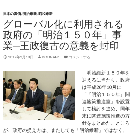
日本の真価
,
明治維新
,
昭和維新
グローバル化に利用される
政府の「明治１５０年」事
業─王政復古の意義を封印
2017年2月18日
BOUNAN1
コメントする
明治維新１５０年を
迎えるに当たり、政府
は平成28年10月に
「『明治１５０年』関
連施策推進室」を設置
して検討を進め、同年
末に関連施策推進の方
針をまとめた。ところ
が、政府の捉え方は、またしても「明治維新」ではなく、