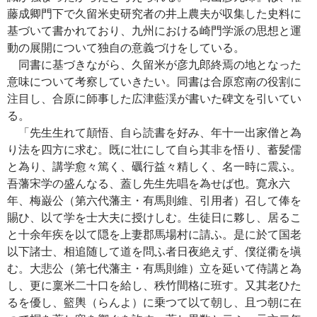
藤成卿門下で久留米史研究者の井上農夫が収集した史料に
基づいて書かれており、九州における崎門学派の思想と運
動の展開について独自の意義づけをしている。
同書に基づきながら、久留米が彦九郎終焉の地となった
意味について考察していきたい。同書は合原窓南の役割に
注目し、合原に師事した広津藍渓が書いた碑文を引いてい
る。
「先生生れて顛悟、自ら読書を好み、年十一出家僧と為
り法を四方に求む。既に壮にして自ら其非を悟り、蓄髪儒
と為り、講学愈々篤く、礪行益々精しく、名一時に震ふ。
吾藩宋学の盛んなる、蓋し先生先唱を為せば也。寛永六
年、梅巌公（第六代藩主・有馬則維、引用者）召して俸を
賜ひ、以て学を士大夫に授けしむ。生徒日に夥し、居るこ
と十余年疾を以て隠を上妻郡馬場村に請ふ。是に於て国老
以下諸士、相追随して道を問ふ者日夜絶えず、僕従衢を塡
む。大悲公（第七代藩主・有馬則維）立を延いて侍講と為
し、更に稟米二十口を給し、秩竹間格に班す。又其老ひた
るを優し、籃輿（らんよ）に乗つて以て朝し、且つ朝に在