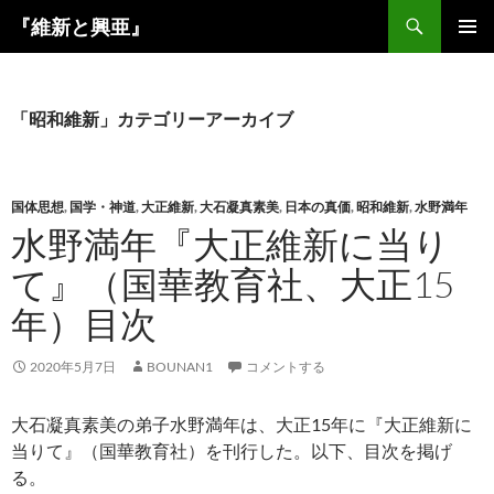
コ
検
『維新と興亜』
ン
索
メインメ
テ
ニュー
ン
ツ
「昭和維新」カテゴリーアーカイブ
へ
ス
キ
国体思想
,
国学・神道
,
大正維新
,
大石凝真素美
,
日本の真価
,
昭和維新
,
水野満年
ッ
水野満年『大正維新に当り
プ
て』（国華教育社、大正15
年）目次
2020年5月7日
BOUNAN1
コメントする
大石凝真素美の弟子水野満年は、大正15年に『大正維新に
当りて』（国華教育社）を刊行した。以下、目次を掲げ
る。