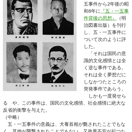
五事件から2年後の昭
和8年に
『五・一五事
件背後の思想』
（明
治図書出版）を刊行
し、五・一五事件に
ついて次のように評
した。
「それは国民の意
識的文化感情とは全
く逆な事件である。
それは全く夢想だに
しなかつたところの
突発事件であらう。
しかも一度発せら
るゝや、この事件は、国民の文化感情、社会感情に絶大な
反省的衝撃を与えた。
（中略）
五・一五事件の意義は、犬養首相が斃されたことでもな
く、其他が襲撃されたことでもない。又政界不安が起つた