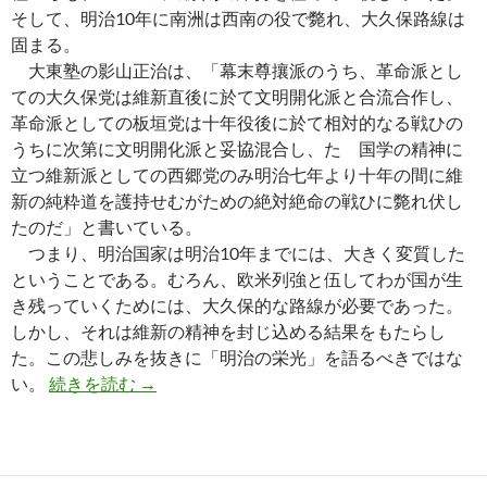
そして、明治10年に南洲は西南の役で斃れ、大久保路線は
固まる。
大東塾の影山正治は、「幕末尊攘派のうち、革命派とし
ての大久保党は維新直後に於て文明開化派と合流合作し、
革命派としての板垣党は十年役後に於て相対的なる戦ひの
うちに次第に文明開化派と妥協混合し、たゞ国学の精神に
立つ維新派としての西郷党のみ明治七年より十年の間に維
新の純粋道を護持せむがための絶対絶命の戦ひに斃れ伏し
たのだ」と書いている。
つまり、明治国家は明治10年までには、大きく変質した
ということである。むろん、欧米列強と伍してわが国が生
き残っていくためには、大久保的な路線が必要であった。
しかし、それは維新の精神を封じ込める結果をもたらし
た。この悲しみを抜きに「明治の栄光」を語るべきではな
「明治維新」と「明治という時代」の切断
い。
続きを読む
→