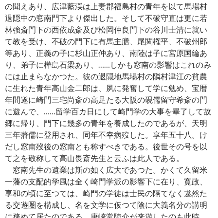
の聞えあり、広津藍渓は上妻郡福島村の青年を以て馬場村
退隠中の窓南門下より傑出した。そして不破守直は更に若
林強斎門下の西依成斎及び松岡仲良門下の谷川士清に就い
て教を受け、不破の門下に有馬主膳、尾関権平、不破州郎
等あり、正義の子に杉山正仲あり、南陸は子に宮原国綸あ
り、弟子に樺島石梁あり、……しかも窓南の影響はこれのみ
には止まらなかつた。彼の退隠地馬場村の隣村津江の貧農
に生れた青年高山金二郎は、夙に発奮して学に勉め、宝暦
年間遂に崎門三宅尚斎の高足たる大阪の硯儒留守希斎の門
に遊んで、……留学百カ日にして崎門学の大事を畢了して故
郷に帰り、門下に幾多の青年を養成したのであるが、天明
三年藩儒に登用され、同年不幸病歿した。享年五十八。け
だし窓南歿後の窓南とも称すべきである。後世その号を以
て之を敬称して高山畏斎先生と云ふは此人である。
窓南先生の遺業は斯の如く広大であつた。かくて久留米
一藩の支配的学風は全く崎門学派の影響下に在り、寛政、
享和の頃に至つては、崎門の学徒は士民の隔てなく尨然た
る交遊圏を構成し、名を文学に仮つて陰に大義名分の講明
に務めて居たのである。唐崎常陸介が来遊したのも此時、