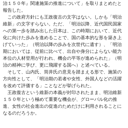
治１５０年』関連施策の推進について」を取りまとめたと
報告した。
この政府方針にも王政復古の文字はない。しかも「明治
維新」の文字すらない。ただ、「明治以降、近代国民国家
への第一歩を踏み出した日本は、この時期において、近代
化に向けた歩みを進めることで、国の基本的な形を築き上
げていった」（明治以降の歩みを次世代に遺す）、「明治
期においては、従前に比べて、出自や身分によらない能力
本位の人材登用が行われ、機会の平等が進められた」（明
治の精神に学び、更に飛躍する国へ）と述べている。
そして、山内氏、筒井氏の意見を踏まえる形で、施策の
方向性として、「明治期の若者や女性、外国人などの活躍
を改めて評価する」ことなどが挙げられた。
王政復古という維新の本義が封印されたまま、明治維新
１５０年という極めて重要な機会が、グローバル化の推
進、女性の社会進出の促進のためだけに利用されることに
なるのだろうか。