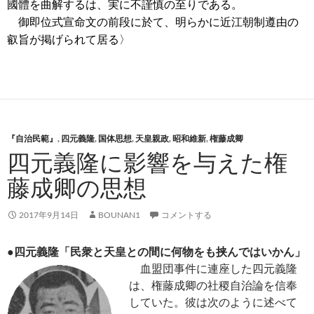
國體を曲解するは、実に不謹慎の至りである。
御即位式宣命文の前段に於て、明らかに近江朝制遵由の
叡旨が掲げられて居る〉
『自治民範』
,
四元義隆
,
国体思想
,
天皇親政
,
昭和維新
,
権藤成卿
四元義隆に影響を与えた権
藤成卿の思想
2017年9月14日
BOUNAN1
コメントする
●四元義隆「民衆と天皇との間に何物をも挟んではいかん」
血盟団事件に連座した四元義隆
は、権藤成卿の社稷自治論を信奉
していた。彼は次のように述べて