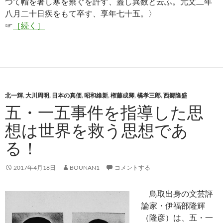
つて帽を著し寒を禦ぐを許す、蓋し異数と云ふ。元文二年
八月二十日疾をもて卒す、享年七十五。〉
☞
［続く］
北一輝
,
大川周明
,
日本の真価
,
昭和維新
,
権藤成卿
,
橘孝三郎
,
西郷隆盛
五・一五事件を指導した思
想は世界を救う思想であ
る！
2017年4月18日
BOUNAN1
コメントする
鳥取出身の文芸評
論家・伊福部隆輝
（隆彦）は、五・一