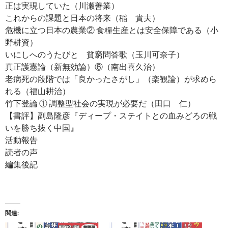
正は実現していた（川瀬善業）
これからの課題と日本の将来（稲 貴夫）
危機に立つ日本の農業② 食糧生産とは安全保障である（小
野耕資）
いにしへのうたびと 貧窮問答歌（玉川可奈子）
真正護憲論（新無効論）⑥（南出喜久治）
老病死の段階では「良かったさがし」（楽観論）が求めら
れる（福山耕治）
竹下登論 ① 調整型社会の実現が必要だ（田口 仁）
【書評】副島隆彦『ディープ・ステイトとの血みどろの戦
いを勝ち抜く中国』
活動報告
読者の声
編集後記
関連