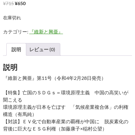
元
現
¥
715
¥
650
の
在
価
の
在庫切れ
格
価
カテゴリー:
『維新と興亜』
は
格
¥715
は
で
¥650
説明
レビュー (0)
し
で
た。
す。
説明
『維新と興亜』第11号（令和4年2月28日発売）
【特集】亡国のＳＤＧｓ＝環境原理主義 中国の高笑いが
聞こえる
環境原理主義が日本を亡ぼす 「気候産業複合体」の利権
構造（有馬純）
【対談】ＥＶ化で自動車産業の覇権が中国に 脱炭素化の
背後に巨大なＥＳＧ利権（加藤康子×稲村公望）