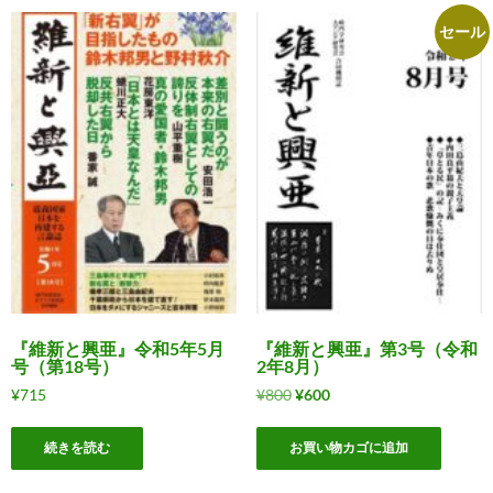
セール
『維新と興亜』令和5年5月
『維新と興亜』第3号（令和
号（第18号）
2年8月）
元
現
¥
715
¥
800
¥
600
の
在
価
の
続きを読む
お買い物カゴに追加
格
価
は
格