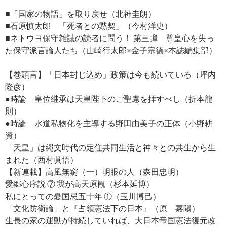
■「国家の物語」を取り戻せ（北神圭朗）
■石原慎太郎 「死者との黙契」（今村洋史）
■ネトウヨ保守雑誌の読者に問う！ 第三弾 尊皇心を失っ
た保守派言論人たち（山崎行太郎×金子宗德×本誌編集部）
【巻頭言】「日本封じ込め」政策は今も続いている（坪内
隆彦）
●時論 皇位継承は天皇陛下のご聖慮を拝すべし（折本龍
則）
●時論 水道私物化を主導する野田由美子の正体（小野耕
資）
「天皇」は縄文時代の定住共同生活と神々との共生から生
まれた（西村眞悟）
【新連載】高風無窮（一）明眼の人（森田忠明）
愛郷心序説 ⑦ 我が高天原観（杉本延博）
私にとっての憂国忌五十年 ①（玉川博己）
「文化防衛論」と『占領憲法下の日本』（原 嘉陽）
生長の家の運動が持続していれば、大日本帝国憲法復元改