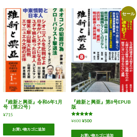
¥800
は
で
¥600
セール
し
で
た。
す。
『維新と興亜』令和6年1月
『維新と興亜』第8号EPUB
号（第22号）
版
¥
715
5段階中
元
現
¥
600
¥
500
5.00
の
在
の評価
お買い物カゴに追加
価
の
お買い物カゴに追加