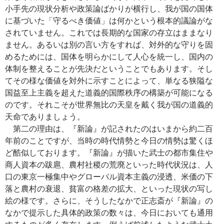
小手先の現状分析や政策論ばかりが横行し、我が国の国体
に基づいた「守るべき価値」は何かという根本的議論がな
されていません。これでは長期的な国家の存立はままなり
ません。あるいは別の言い方をすれば、対外的な守りを固
めるためには、国体を明らかにして人心を統一し、国内の
体制を整えることが先決だということでもあります。そし
てその様な価値を対外に示すことによって、単なる狭隘な
国益至上主義を超えた道義的国際秩序の構築が可能になる
のです。それこそが世界無比の天皇を戴く我が国の道義的
天命でありましょう。
第二の理由は、『新論』が記されたのはいまから約二百
年前のことですが、当時の時代情勢と今日の情勢は驚くほ
ど酷似しております。『新論』が描いた武士の都市集住や
商人資本の跋扈、農村社稷の荒廃といった時代状況は、人
口の東京一極集中やグローバル資本主義の浸透、米価の下
落と農村の衰退、貧富の格差の拡大、といった現状の写し
絵の様です。さらに、そうしたなかで正志斎が『新論』の
なかで提示した具体的政策の数々は、今日においても通用