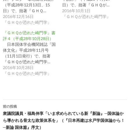
（平成28年12月13日、15
日）で、拙著『ＧＨＱが…
日）で、拙著『ＧＨＱ…
2016年10月1日
2016年12月16日
『ＧＨＱが恐れた崎門学』
『ＧＨＱが恐れた崎門学』
『ＧＨＱが恐れた崎門学』書
評４（平成28年10月28日）
日本国体学会機関雑誌『国
体文化』平成28年11月号
（11月1日発行）で、拙著
『ＧＨＱが恐れた崎門学…
2016年10月28日
『ＧＨＱが恐れた崎門学』
投
前の投稿
稿
衆議院議員・福島伸享「いま求められている新『新論』─国体論か
ら導かれる骨太な政策体系を」（『日本再建は水戸学国体論から！
ナ
─新論 国体篇』序文）