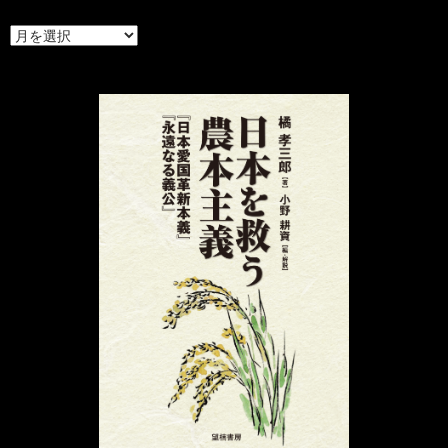
ア
ー
カ
イ
ブ