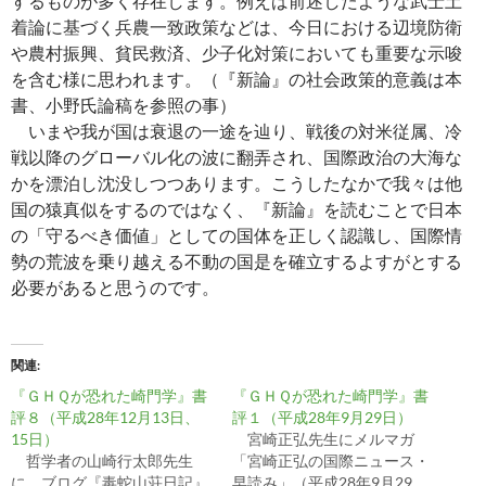
するものが多く存在します。例えば前述したような武士土
着論に基づく兵農一致政策などは、今日における辺境防衛
や農村振興、貧民救済、少子化対策においても重要な示唆
を含む様に思われます。（『新論』の社会政策的意義は本
書、小野氏論稿を参照の事）
いまや我が国は衰退の一途を辿り、戦後の対米従属、冷
戦以降のグローバル化の波に翻弄され、国際政治の大海な
かを漂泊し沈没しつつあります。こうしたなかで我々は他
国の猿真似をするのではなく、『新論』を読むことで日本
の「守るべき価値」としての国体を正しく認識し、国際情
勢の荒波を乗り越える不動の国是を確立するよすがとする
必要があると思うのです。
関連
『ＧＨＱが恐れた崎門学』書
『ＧＨＱが恐れた崎門学』書
評８（平成28年12月13日、
評１（平成28年9月29日）
15日）
宮崎正弘先生にメルマガ
哲学者の山崎行太郎先生
「宮崎正弘の国際ニュース・
に、ブログ『毒蛇山荘日記』
早読み」（平成28年9月29