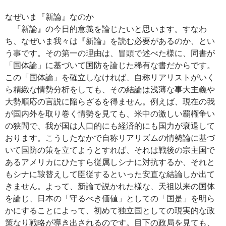
なぜいま『新論』なのか
『新論』の今日的意義を論じたいと思います。すなわ
ち、なぜいま我々は『新論』を読む必要があるのか、とい
う事です。その第一の理由は、冒頭で述べた様に、同書が
「国体論」に基づいて国防を論じた稀有な書だからです。
この「国体論」を確立しなければ、自称リアリストがいく
ら精緻な情勢分析をしても、その結論は浅薄な事大主義や
大勢順応の言説に陥らざるを得ません。例えば、現在の我
が国内外を取り巻く情勢を見ても、米中の激しい覇権争い
の狭間で、我が国は人口的にも経済的にも国力が衰退して
おります。こうしたなかで自称リアリズムの情勢論に基づ
いて国防の策を立てようとすれば、それは戦後の宗主国で
あるアメリカにひたすら従属しシナに対抗するか、それと
もシナに鞍替えして臣従するといった安直な結論しか出て
きません。よって、新論で説かれた様な、天祖以来の国体
を論じ、日本の「守るべき価値」としての「国是」を明ら
かにすることによって、初めて独立国としての現実的な政
策なり戦略が導き出されるのです。目下の政局を見ても、