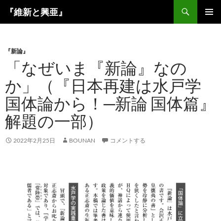
コ
検
『維新と興亜』
ン
索
メインメ
テ
ニュー
ン
『新論』
ツ
「なぜいま『新論』なの
へ
ス
か」（『日本再建は水戸学
キ
国体論から！─新論 国体篇』
ッ
プ
解題の一部）
2022年2月25日
BOUNAN
コメントする