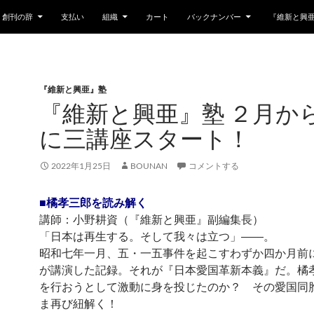
創刊の辞
支払い
組織
カート
バックナンバー
『維新と興
『維新と興亜』塾
『維新と興亜』塾 ２月か
に三講座スタート！
2022年1月25日
BOUNAN
コメントする
■橘孝三郎を読み解く
講師：小野耕資（『維新と興亜』副編集長）
「日本は再生する。そして我々は立つ」――。
昭和七年一月、五・一五事件を起こすわずか四か月前
が講演した記録。それが『日本愛国革新本義』だ。橘
を行おうとして激動に身を投じたのか？ その愛国同
ま再び紐解く！