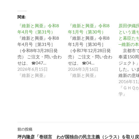
関連
『維新と興亜』令和8
『維新と興亜』令和8
原田伊織
年4月号（第31号）
年1月号（第30号）
という過
『維新と興亜』令和8
『維新と興亜』令和8
と幕臣た
年4月号［第31号］
年1月号［第30号］
─維新の
（令和8年3月28日発
（令和7年12月28日発
京都市で
売） ご注文・問い合わ
売） ご注文・問い合わ
奉還150
せは、 ☎047…
せは、 ☎04…
ジェクト
2026年6月15日
2026年3月16日
した。い
『維新と興亜』
『維新と興亜』
維新の意
2016年1
『ＧＨＱ
学』
投
前の投稿
稿
坪内隆彦「巻頭言 わが国独自の民主主義（シラス）を取り戻