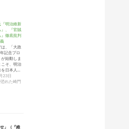
氏『明治維新
ち』、『官賊
ち』徹底批判
本義
は、「大政
周年記念プロ
」が始動しま
まこそ、明治
味を日本人…
1月23日
が恐れた崎門
せ」（『維