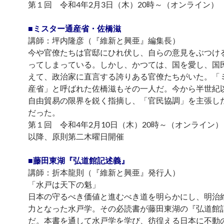
第１回 令和4年2月3日（木）20時～（オンライン）
■ミスター通産省・佐橋滋
講師：坪内隆彦（『維新と興亜』編集長）
今や官僚たちは官邸にひれ伏し、自らの意見をぶつけ
ってしまっている。しかし、かつては、国を愛し、国
えて、政治家に直言する誇りある官僚たちがいた。「
産省」と呼ばれた佐橋滋もその一人だ。今から半世紀
自由貿易の限界を鋭く指摘し、「官民協調」を主張し
だった。
第１回 令和4年2月10日（木）20時～（オンライン）
以降、原則第二木曜日開催
■藤田東湖『弘道館記述義』
講師：折本龍則（『維新と興亜』発行人）
「水戸は天下の魁」
日本の守るべき価値と進むべき道を明らかにし、明治
力となった水戸学。その必読書が藤田東湖の『弘道館
だ。本書を通して水戸学を学び、彷徨える日本に不動