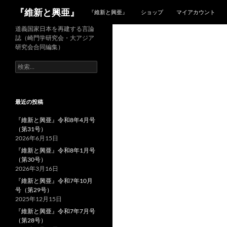
検
『維新と興亜』
『維新と興亜』
ショップ
マイアカウント
索
コ
道義国家日本を再建する言論
誌（崎門学研究会・大アジア
ン
研究会合同編集）
テ
検
ン
索:
ツ
へ
ス
最近の投稿
キ
『維新と興亜』令和8年4月号
ッ
（第31号）
プ
2026年6月15日
『維新と興亜』令和8年1月号
（第30号）
2026年3月16日
『維新と興亜』令和7年10月
号（第29号）
2025年12月15日
『維新と興亜』令和7年7月号
（第28号）