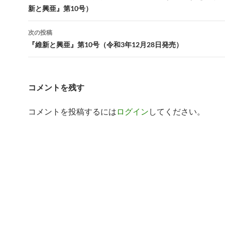
新と興亜』第10号）
ナ
ビ
次の投稿
『維新と興亜』第10号（令和3年12月28日発売）
ゲ
ー
シ
コメントを残す
ョ
コメントを投稿するには
ログイン
してください。
ン