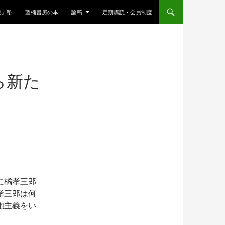
亜』塾
望楠書房の本
論稿
定期購読・会員制度
ら新た
に橘孝三郎
孝三郎は何
胞主義をい