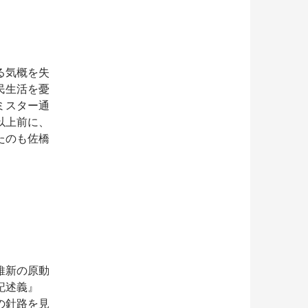
る気概を失
民生活を憂
ミスター通
以上前に、
たのも佐橋
維新の原動
記述義』
の針路を見