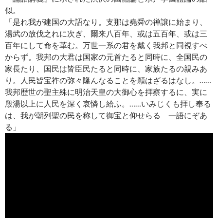
似。
「是れ我が建国の大詔なり。支那は堯舜の禅譲に始まり、
湯武の放伐之れに次ぎ、爾来八百年、或は五百年、或は三
百年にして命を革む。万世一系の君を戴く我邦と同視すべ
からず。我邦の大君は国家の元首たると同時に、全国民の
家長たり、国民は皆臣民たると同時に、家族たるの親みあ
り。人民皆宝祚の弥々隆んなることを願はざるはなし。……
我邦歴世の聖主殊に明治天皇の大御心を拝察するに、実に
殷湯以上に人民を深く哀憐し給ふ。……いみじくも拝し奉る
は、我が朝列聖の民を称して御宝と仰せらるゝ一語にぞあ
る」