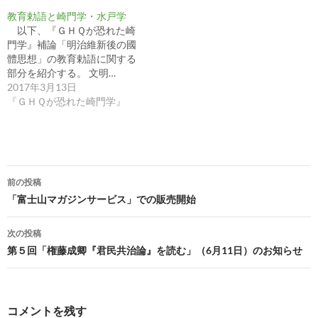
教育勅語と崎門学・水戸学
以下、『ＧＨＱが恐れた崎
門学』補論「明治維新後の國
體思想」の教育勅語に関する
部分を紹介する。 文明…
2017年3月13日
『ＧＨＱが恐れた崎門学』
投
前の投稿
稿
「富士山マガジンサービス」での販売開始
ナ
次の投稿
ビ
第５回「権藤成卿『君民共治論』を読む」（6月11日）のお知らせ
ゲ
ー
コメントを残す