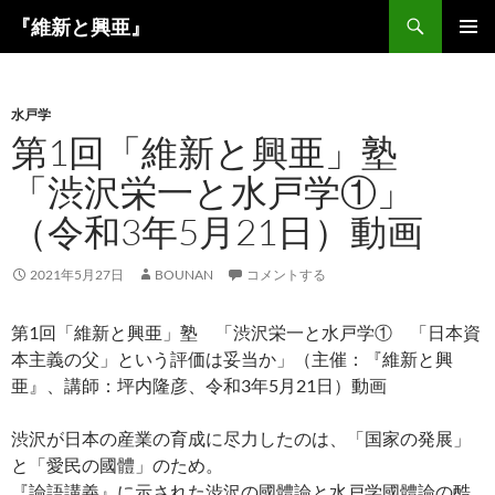
コ
検
『維新と興亜』
ン
索
メインメ
テ
ニュー
ン
水戸学
ツ
第1回「維新と興亜」塾
へ
ス
「渋沢栄一と水戸学①」
キ
（令和3年5月21日）動画
ッ
プ
2021年5月27日
BOUNAN
コメントする
第1回「維新と興亜」塾 「渋沢栄一と水戸学① 「日本資
本主義の父」という評価は妥当か」（主催：『維新と興
亜』、講師：坪内隆彦、令和3年5月21日）動画
渋沢が日本の産業の育成に尽力したのは、「国家の発展」
と「愛民の國體」のため。
『論語講義』に示された渋沢の國體論と水戸学國體論の酷