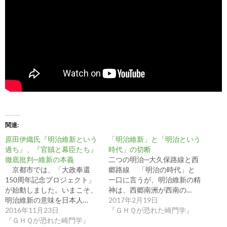
関連
原田伊織氏『明治維新という
「明治維新」と「明治という
過ち』、『官賊と幕臣たち』
時代」の切断
徹底批判─維新の本義
二つの明治─大久保路線と西
京都市では、「大政奉還
郷路線 「明治の時代」と
150周年記念プロジェクト」
一口に言うが、明治維新の精
が始動しました。いまこそ、
神は、西郷南洲が西南の…
明治維新の意味を日本人…
2017年2月19日
2016年11月23日
『ＧＨＱが恐れた崎門学』
『ＧＨＱが恐れた崎門学』