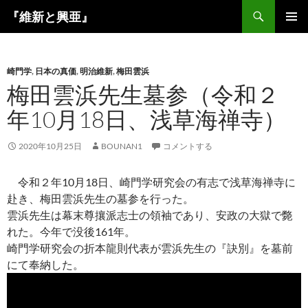
コ
検
『維新と興亜』
ン
索
メインメ
テ
ニュー
ン
崎門学
,
日本の真価
,
明治維新
,
梅田雲浜
ツ
梅田雲浜先生墓参（令和２
へ
ス
年10月18日、浅草海禅寺）
キ
ッ
2020年10月25日
BOUNAN1
コメントする
プ
令和２年10月18日、崎門学研究会の有志で浅草海禅寺に
赴き、梅田雲浜先生の墓参を行った。
雲浜先生は幕末尊攘派志士の領袖であり、安政の大獄で斃
れた。今年で没後161年。
崎門学研究会の折本龍則代表が雲浜先生の『訣別』を墓前
にて奉納した。