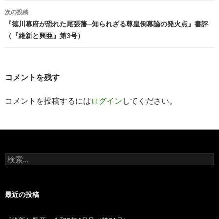
ナ
次の投稿
ビ
『徳川幕府が恐れた尾張藩─知られざる尊皇倒幕論の発火点』書評
（『維新と興亜』第3号）
ゲ
ー
シ
コメントを残す
ョ
コメントを投稿するには
ログイン
してください。
ン
検
索:
最近の投稿