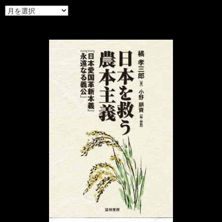
ア
ー
カ
イ
ブ