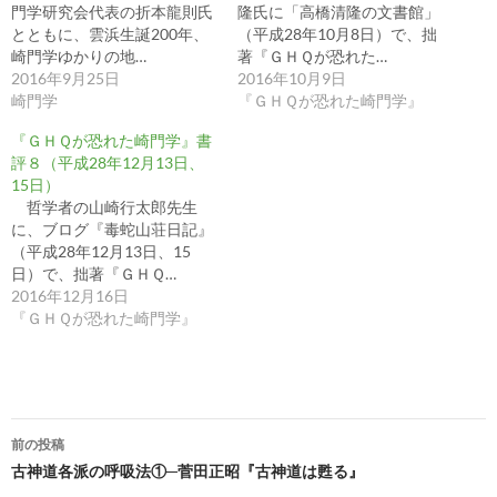
門学研究会代表の折本龍則氏
隆氏に「高橋清隆の文書館」
とともに、雲浜生誕200年、
（平成28年10月8日）で、拙
崎門学ゆかりの地…
著『ＧＨＱが恐れた…
2016年9月25日
2016年10月9日
崎門学
『ＧＨＱが恐れた崎門学』
『ＧＨＱが恐れた崎門学』書
評８（平成28年12月13日、
15日）
哲学者の山崎行太郎先生
に、ブログ『毒蛇山荘日記』
（平成28年12月13日、15
日）で、拙著『ＧＨＱ…
2016年12月16日
『ＧＨＱが恐れた崎門学』
投
前の投稿
稿
古神道各派の呼吸法①─菅田正昭『古神道は甦る』