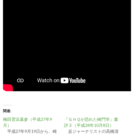
関連
梅田雲浜墓参（平成27年9
『ＧＨＱが恐れた崎門学』書
月）
評３（平成28年10月8日）
平成27年9月19日から、崎
反ジャーナリストの高橋清