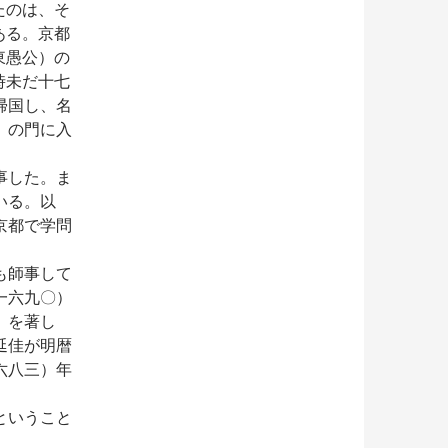
たのは、そ
ある。京都
東愚公）の
時未だ十七
帰国し、名
）の門に入
事した。ま
いる。以
京都で学問
も師事して
一六九〇）
』を著し
延佳が明暦
六八三）年
ということ
。