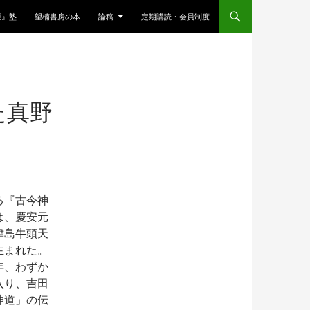
亜』塾
望楠書房の本
論稿
定期購読・会員制度
た真野
る『古今神
は、慶安元
津島牛頭天
生まれた。
年、わずか
入り、吉田
神道」の伝