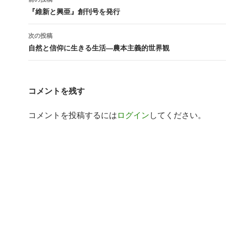
稿
『維新と興亜』創刊号を発行
ナ
次の投稿
ビ
自然と信仰に生きる生活―農本主義的世界観
ゲ
ー
コメントを残す
シ
コメントを投稿するには
ログイン
してください。
ョ
ン