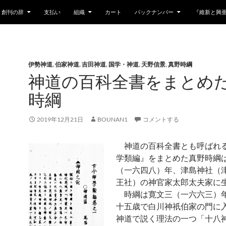
創刊の辞
支払い
組織
カート
バックナンバー
『維新と興
伊勢神道
,
伯家神道
,
吉田神道
,
国学・神道
,
天野信景
,
真野時綱
神道の百科全書をまとめ
時綱
2019年12月21日
BOUNAN1
コメントする
神道の百科全書とも呼ばれ
学類編』をまとめた真野時綱
（一六四八）年、津島神社（
王社）の神官家太郎太夫家に
時綱は寛文三（一六六三）
十五歳で白川神祇伯家の門に
神道で説く理法の一つ「十八