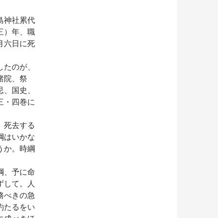
島神社累代
三）年、職
月六日に死
したのが、
諸院、祭
忌、国史、
三・四巻に
、死去する
綱はいかな
うか。時綱
綱、予に命
ずして。人
務べきの急
約たるをい