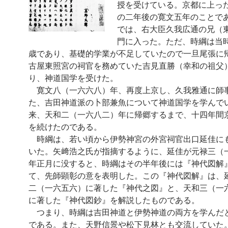
授を受けている。京都に上っ
の二年後の寛文五年のことで
では、右大臣久我広通の兄（
門に入った。ただ、時綱は当
歳であり、基礎的学業が不足していたので一旦尾張に
古屋東照宮の祠官を務めていた吉見直勝（幸和の祖父
り、神道国学を受けた。
寛文八（一六六八）年、再度上京し、久我雅通に師
た、吉田神道派の卜部兼魚について神道国学を学んで
来、天和二（一六八二）年に帰郷するまで、十四年間
を続けたのである。
時綱は、若い頃から伊勢神宮の外宮祠官出口延佳に
いた。矢﨑浩之氏が指摘するように、延佳が元禄三（
年正月に没すると、時綱はその半年後には『神代図解
て、先師顕彰の意を表明した。この『神代図解』は、
二（一六五六）に著した『神代之図』と、天和三（一
に著した『神代図鈔』を解説したものである。
つまり、時綱は吉田神道と伊勢神道の両方を学んだ
である。また、天野信景や松下見林とも交流していた