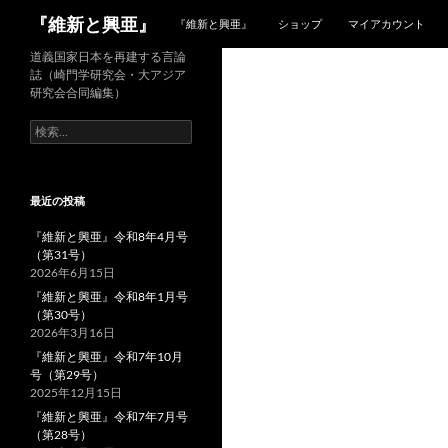
検
『維新と興亜』
『維新と興亜』
ショップ
マイアカウント
索
コ
道義国家日本を再建する言論
誌（崎門学研究会・大アジア
ン
研究会合同編集）
テ
検
ン
索:
ツ
へ
ス
最近の投稿
キ
『維新と興亜』令和8年4月号
ッ
（第31号）
プ
2026年6月15日
『維新と興亜』令和8年1月号
（第30号）
2026年3月16日
『維新と興亜』令和7年10月
号（第29号）
2025年12月15日
『維新と興亜』令和7年7月号
（第28号）