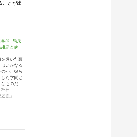
ることが出
の学問─鳥巣
治維新と志
を導いた幕
とはいかなる
たのか。彼ら
とした学問と
うなものだ
月25日
記述義』