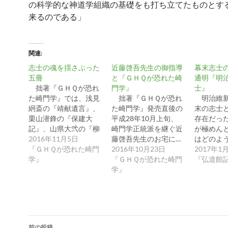
の科学的な神道学組織の基礎をも打ち立てたものとす
来るのである」
関連
志士の魂を揺さぶった
近藤啓吾先生の御指導
幕末志士
五冊
と『ＧＨＱが恐れた崎
通明『明
拙著『ＧＨＱが恐れ
門学』
士』
た崎門学』では、浅見
拙著『ＧＨＱが恐れ
明治維新
絅斎の『靖献遺言』、
た崎門学』発売直後の
末の志士
栗山潜鋒の『保建大
平成28年10月上旬、
存在だっ
記』、山県大弐の『柳
崎門学正統派を継ぐ近
が極めん
子…
2016年11月5日
藤啓吾先生のお宅に…
はどのよ
『ＧＨＱが恐れた崎門
2016年10月23日
っ…
2017年1
学』
『ＧＨＱが恐れた崎門
『弘道館
学』
投
前の投稿