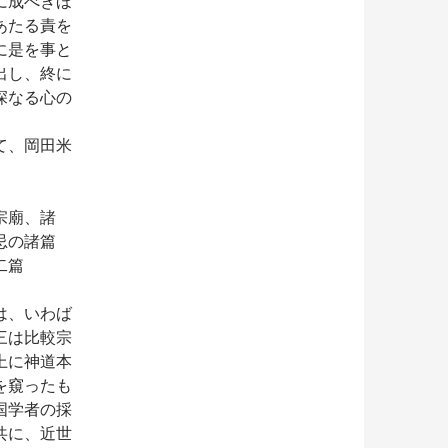
に成べきほ
あたる責を
に是を事と
出し、終に
深なる心の
て、岡田米
宗廟、諸
忌の諸篇
二篇
は、いわば
三は比較宗
上に神道本
を窺ったも
国学者の採
共に、近世