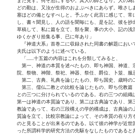
まだ見ず。何ぞ忽にするや。其人の師となり。人の為
どの勤は、又汝が生得のおよぶべきにあらず。唯さし
塞ほどの備となすべしと。予ふかく此言に感じて、常
し、書々聞見し、人の語を聞毎にも、是を記、彼を抄
草稿して、私に篇を立て、類を聚、事の大小、記の浅
ゆくかぎり拾集る事、已に年あり」
『神道大系』首巻二に収録された同書の解題におい
夫氏は以下のように述べている。
「……十五篇の内容はこれを分類してみると、
第一、神道の本質を述べたもの、即ち神国、神道、
院、祭物、神階、祭祀、神器、祭任、爵位、卜筮、服
第二、古典、礼典を論じたもの、即ち国史、歳時の
第三、儒仏二教との比較を論じたもの、即ち佗教篇
との三つに分けられているのである。右の三つの組織
第一は神道の本質論であり、第二は古典論であり、第
教論であって、右の三段構えの学的構成は、古典論の
質論を立て、比較宗教論によって、その本質の在り方
のと見ることが出来るのである。以て彼の神学が近世
った所謂科学的研究方法の先駆をなしたものであると