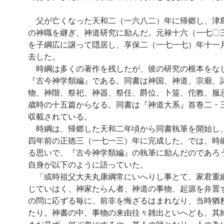
父が亡くなった天和二（一六八二）年に帰郷し、津
の神職を継ぎ、神道研究に励んだ。元禄十六（一七〇
を子綱広に譲って隠居し、享保二（一七一七）年十一
去した。
時綱は多くの著作を残したが、彼の研究の根本をな
『古今神学類編』である。同書は神国、神道、宗廟、
物、神階、祭祀、神器、祭任、爵位、卜筮、佗教、服
歳時の十五篇からなる。同書は『神道大系』首巻二・
収載されている。
時綱は、帰郷した天和二年頃から同書執筆を開始し
四年前の正徳三（一七一三）年に完成した。では、時
る思いで、『古今神学類編』の執筆に励んだのであろ
自身が以下のように語っていた。
「或時祖父大夫丸康綱常にいへりし事とて、家君重
じていはく、神家たらん者、神道の事物、起源を弁置
の問に応ずる毎に、前非を悔ざるはまれなり、当時猶
たり。神書の中、事物の来由往々雑出といへども、其