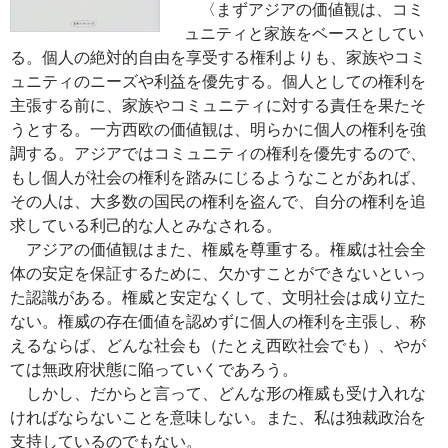
〈まずアジアの価値観は、コミ
ュニティと家族をベースとしてい
る。個人の絶対的自由を享受する権利よりも、家族やコミ
ュニティのニーズや利益を優先する。個人としての権利を
主張する前に、家族やコミュニティに対する責任を果たそ
うとする。一方西欧の価値観は、明らかに個人の権利を強
調する。アジアではコミュニティの権利を優先するので、
もし個人が社会の権利を踏みにじるようなことがあれば、
その人は、大多数の国民の権利を盗んで、自分の権利を追
求している利己的な人とみなされる。
アジアの価値観はまた、権威を尊重する。権威は社会全
体の安定を保証するために、欠かすことができないといっ
た認識がある。権威と安定なくして、文明社会は成り立た
ない。権威の存在価値を認めずに個人の権利を主張し、称
えるならば、どんな社会も（たとえ西欧社会でも）、やが
ては無政府状態に陥っていくであろう。
しかし、だからと言って、どんな形の権威も受け入れな
ければならないことを意味しない。また、私は独裁政治を
支持しているのでもない。