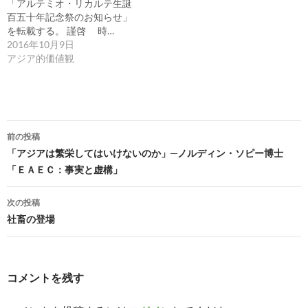
「アルテミオ・リカルテ生誕
百五十年記念祭のお知らせ」
を転載する。 謹啓 時…
2016年10月9日
アジア的価値観
投
前の投稿
稿
「アジアは繁栄してはいけないのか」─ノルディン・ソピー博士
「ＥＡＥＣ：事実と虚構」
ナ
ビ
次の投稿
社畜の登場
ゲ
ー
シ
コメントを残す
ョ