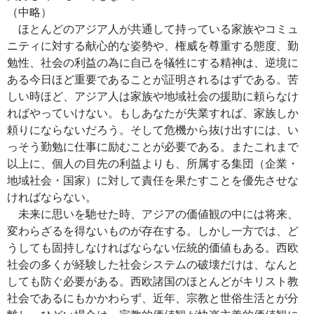
（中略）
ほとんどのアジア人が共通して持っている家族やコミュ
ニティに対する献心的な姿勢や、権威を尊重する態度、勤
勉性、社会の利益の為に自己を犠牲にする精神は、逆境に
ある今日ほど重要であることが証明されるはずである。苦
しい時ほど、アジア人は家族や地域社会の援助に頼らなけ
ればやっていけない。もしあなたが失業すれば、家族しか
頼りにならないだろう。そして危機から抜け出すには、い
っそう勤勉に仕事に励むことが必要である。またこれまで
以上に、個人の目先の利益よりも、所属する集団（企業・
地域社会・国家）に対して責任を果たすことを優先させな
ければならない。
未来に思いを馳せた時、アジアの価値観の中には将来、
変わらざるを得ないものが存在する。しかし一方では、ど
うしても固持しなければならない伝統的価値もある。西欧
社会の多くが経験した社会システムの破壊だけは、なんと
しても防ぐ必要がある。西欧諸国のほとんどがキリスト教
社会であるにもかかわらず、近年、宗教と世俗生活とが分