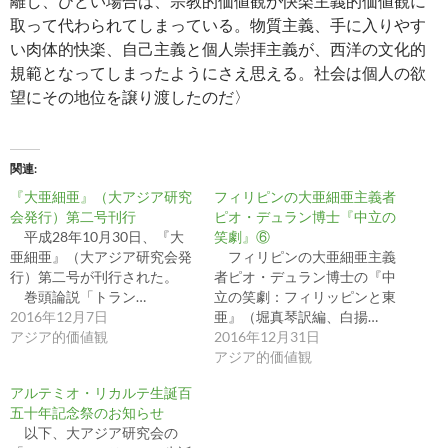
離し、ひどい場合は、宗教的価値観が快楽主義的価値観に
取って代わられてしまっている。物質主義、手に入りやす
い肉体的快楽、自己主義と個人崇拝主義が、西洋の文化的
規範となってしまったようにさえ思える。社会は個人の欲
望にその地位を譲り渡したのだ〉
関連
『大亜細亜』（大アジア研究
フィリピンの大亜細亜主義者
会発行）第二号刊行
ピオ・デュラン博士『中立の
平成28年10月30日、『大
笑劇』⑥
亜細亜』（大アジア研究会発
フィリピンの大亜細亜主義
行）第二号が刊行された。
者ピオ・デュラン博士の『中
巻頭論説「トラン…
立の笑劇：フィリッピンと東
2016年12月7日
亜』（堀真琴訳編、白揚…
アジア的価値観
2016年12月31日
アジア的価値観
アルテミオ・リカルテ生誕百
五十年記念祭のお知らせ
以下、大アジア研究会の