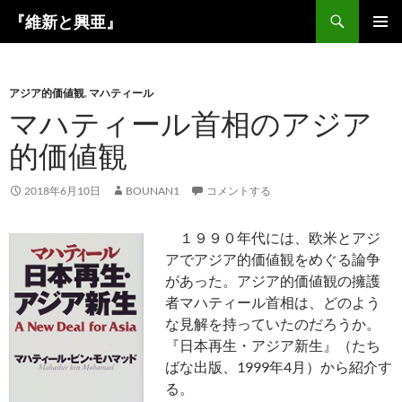
コ
検
『維新と興亜』
ン
索
メインメ
テ
ニュー
ン
アジア的価値観
,
マハティール
ツ
マハティール首相のアジア
へ
ス
的価値観
キ
ッ
2018年6月10日
BOUNAN1
コメントする
プ
１９９０年代には、欧米とアジ
アでアジア的価値観をめぐる論争
があった。アジア的価値観の擁護
者マハティール首相は、どのよう
な見解を持っていたのだろうか。
『日本再生・アジア新生』（たち
ばな出版、1999年4月）から紹介す
る。