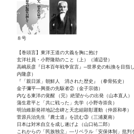
８号
【巻頭言】東洋王道の大義を胸に抱け
玄洋社員・小野隆助のこと（上）（浦辺登）
高嶋辰彦『日本百年戦争宣言』─世界史の転換を目指
内隆彦）
『「親日派」朝鮮人 消された歴史』（拳骨拓史）
金子彌平―興亜の先駆者②（金子宗德）
内なる東洋の覚醒 （完）絶望からの出発（山本直人）
蒲生君平と「共に戦った」先学（小野寺崇良）
明治維新発祥地記念碑と天忠組顕彰運動（仲原和孝）
菅原兵治先生『農士道』を読む③（三浦夏南）
日本は対米自立を成し遂げよ（山口祐二郎）
これからの「民族独立」―リベラル「安保体制」批判