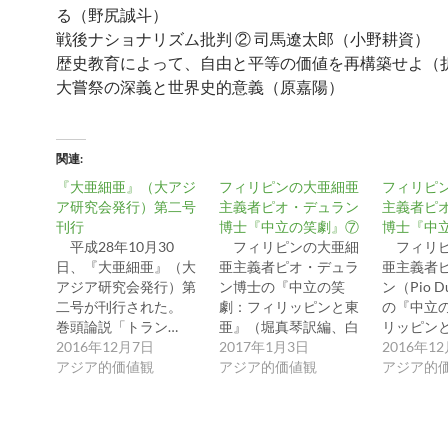
る（野尻誠斗）
戦後ナショナリズム批判 ② 司馬遼太郎（小野耕資）
歴史教育によって、自由と平等の価値を再構築せよ（
大嘗祭の深義と世界史的意義（原嘉陽）
関連
『大亜細亜』（大アジ
フィリピンの大亜細亜
フィリピ
ア研究会発行）第二号
主義者ピオ・デュラン
主義者ピ
刊行
博士『中立の笑劇』⑦
博士『中
平成28年10月30
フィリピンの大亜細
フィリピ
日、『大亜細亜』（大
亜主義者ピオ・デュラ
亜主義者
アジア研究会発行）第
ン博士の『中立の笑
ン（Pio 
二号が刊行された。
劇：フィリッピンと東
の『中立
巻頭論説「トラン…
亜』（堀真琴訳編、白
リッピン
2016年12月7日
揚…
2017年1月3日
2016年1
アジア的価値観
アジア的価値観
アジア的