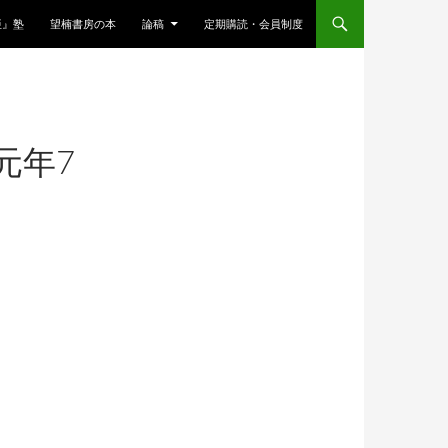
亜』塾
望楠書房の本
論稿
定期購読・会員制度
元年7