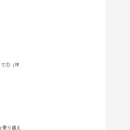
して①（坪
を乗り越え