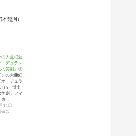
折本龍則）
ンの大亜細亜
オ・デュラン
立の笑劇』①
ンの大亜細
ピオ・デュラ
Duran）博士
の笑劇：フィ
と東…
2月11日
価値観