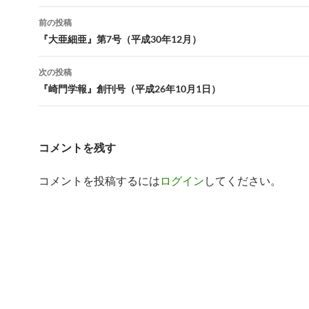
投
前の投稿
稿
『大亜細亜』第7号（平成30年12月）
ナ
次の投稿
ビ
『崎門学報』創刊号（平成26年10月1日）
ゲ
ー
コメントを残す
シ
コメントを投稿するには
ログイン
してください。
ョ
ン