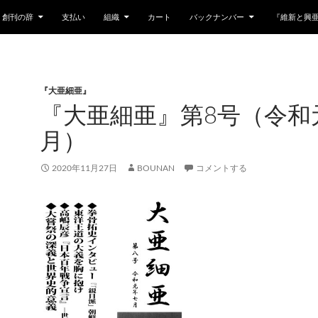
創刊の辞
支払い
組織
カート
バックナンバー
『維新と興
『大亜細亜』
『大亜細亜』第8号（令和
月）
2020年11月27日
BOUNAN
コメントする