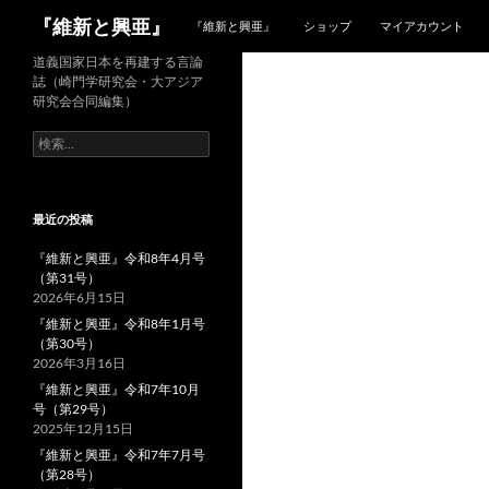
検
『維新と興亜』
『維新と興亜』
ショップ
マイアカウント
索
コ
道義国家日本を再建する言論
誌（崎門学研究会・大アジア
ン
研究会合同編集）
テ
検
ン
索:
ツ
へ
ス
最近の投稿
キ
『維新と興亜』令和8年4月号
ッ
（第31号）
プ
2026年6月15日
『維新と興亜』令和8年1月号
（第30号）
2026年3月16日
『維新と興亜』令和7年10月
号（第29号）
2025年12月15日
『維新と興亜』令和7年7月号
（第28号）