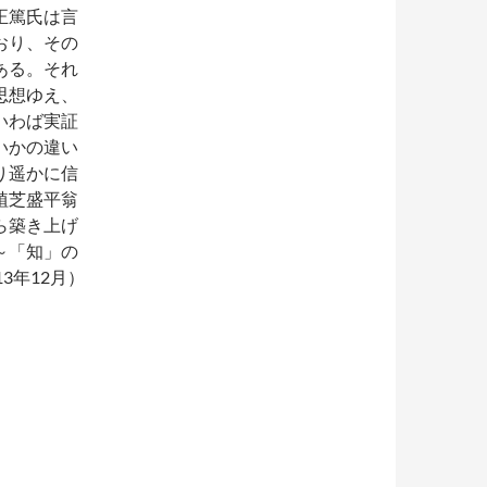
正篤氏は言
おり、その
ある。それ
思想ゆえ、
いわば実証
いかの違い
り遥かに信
植芝盛平翁
ら築き上げ
～「知」の
13年12月）