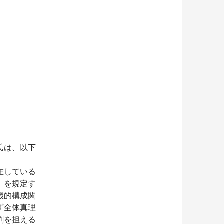
氏は、以下
在している
」を規定す
機的構成関
ず全体真理
割を担える