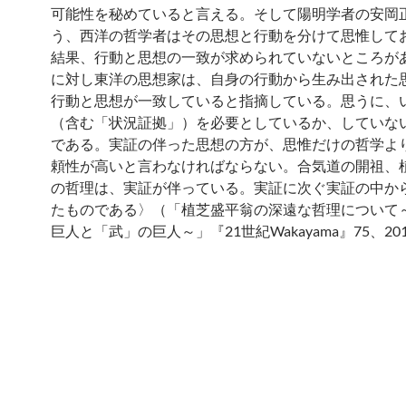
可能性を秘めていると言える。そして陽明学者の安岡
う、西洋の哲学者はその思想と行動を分けて思惟して
結果、行動と思想の一致が求められていないところが
に対し東洋の思想家は、自身の行動から生み出された
行動と思想が一致していると指摘している。思うに、
（含む「状況証拠」）を必要としているか、していな
である。実証の伴った思想の方が、思惟だけの哲学よ
頼性が高いと言わなければならない。合気道の開祖、
の哲理は、実証が伴っている。実証に次ぐ実証の中か
たものである〉（「植芝盛平翁の深遠な哲理について
巨人と「武」の巨人～」『21世紀Wakayama』75、20