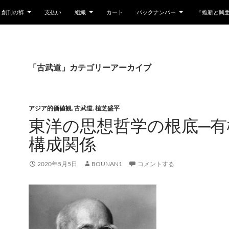
創刊の辞
支払い
組織
カート
バックナンバー
『維新と興
「古武道」カテゴリーアーカイブ
アジア的価値観
,
古武道
,
植芝盛平
東洋の思想哲学の根底─有
構成関係
2020年5月5日
BOUNAN1
コメントする