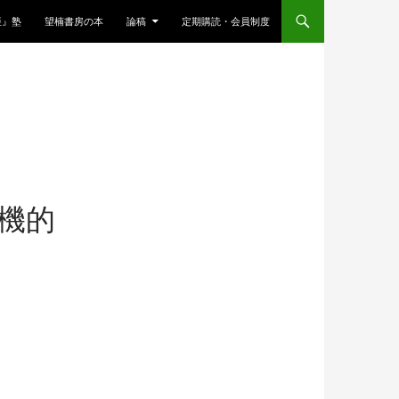
亜』塾
望楠書房の本
論稿
定期購読・会員制度
機的