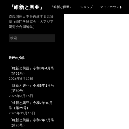
検
『維新と興亜』
『維新と興亜』
ショップ
マイアカウント
索
コ
道義国家日本を再建する言論
誌（崎門学研究会・大アジア
ン
研究会合同編集）
テ
検
ン
索:
ツ
へ
ス
最近の投稿
キ
『維新と興亜』令和8年4月号
ッ
（第31号）
プ
2026年6月15日
『維新と興亜』令和8年1月号
（第30号）
2026年3月16日
『維新と興亜』令和7年10月
号（第29号）
2025年12月15日
『維新と興亜』令和7年7月号
（第28号）