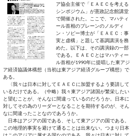
ア協会主催で「ＥＡＥＣを考える
シンポジウム」が憲政記念館講堂
で開催された。ここで、マハティ
ール首相のブレーンのノルディ
ン・ソピー博士が「ＥＡＥＣ：事
実と虚構」と題して基調講演を務
めた。以下は、その講演録の一部
である。ＥＡＥＣとはマハティー
ル首相が1990年に提唱した東アジ
ア経済協議体構想（当初は東アジア経済グループ構想）で
ある。
〈我々は日本に対してＥＡＥＣに加盟するよう要請して
いるだけである。（中略）我々東アジア諸国が繁栄したい
と望むことが、そんなに間違っているのだろうか。日本に
対してその為のリーダーとなることを期待するのが、そん
なに間違ったことなのであろうか。
日本はアジアの国である、そして東アジアの国である。
この地理的事実を避けて通ることは出来ない。つまり日本
はこのアジアに属する国なのである。我々は日本に対して