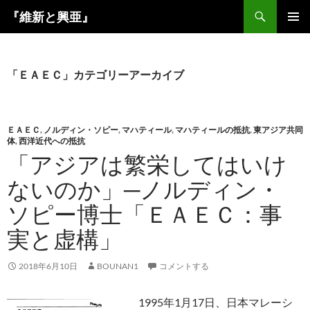
コ
検
『維新と興亜』
ン
索
メインメ
テ
ニュー
ン
ツ
「ＥＡＥＣ」カテゴリーアーカイブ
へ
ス
キ
ＥＡＥＣ
,
ノルディン・ソピー
,
マハティール
,
マハティールの抵抗
,
東アジア共同
ッ
体
,
西洋近代への抵抗
プ
「アジアは繁栄してはいけ
ないのか」─ノルディン・
ソピー博士「ＥＡＥＣ：事
実と虚構」
2018年6月10日
BOUNAN1
コメントする
1995年1月17日、日本マレーシ