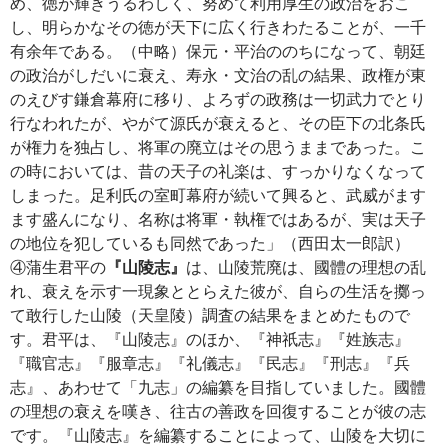
め、徳が輝きうるわしく、努めて利用厚生の政治をおこ
し、明らかなその徳が天下に広く行きわたることが、一千
有余年である。（中略）保元・平治ののちになって、朝廷
の政治がしだいに衰え、寿永・文治の乱の結果、政権が東
のえびす鎌倉幕府に移り、よろずの政務は一切武力でとり
行なわれたが、やがて源氏が衰えると、その臣下の北条氏
が権力を独占し、将軍の廃立はその思うままであった。こ
の時においては、昔の天子の礼楽は、すっかりなくなって
しまった。足利氏の室町幕府が続いて興ると、武威がます
ます盛んになり、名称は将軍・執権ではあるが、実は天子
の地位を犯しているも同然であった」（西田太一郎訳）
④蒲生君平の
『山陵志』
は、山陵荒廃は、國體の理想の乱
れ、衰えを示す一現象ととらえた彼が、自らの生活を擲っ
て敢行した山陵（天皇陵）調査の結果をまとめたもので
す。君平は、『山陵志』のほか、『神祇志』『姓族志』
『職官志』『服章志』『礼儀志』『民志』『刑志』『兵
志』、あわせて「九志」の編纂を目指していました。國體
の理想の衰えを嘆き、往古の善政を回復することが彼の志
です。『山陵志』を編纂することによって、山陵を大切に