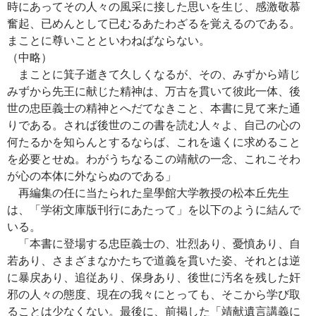
時にあってその人々の風采に接した思いを生じ、感激敬慕
奮起、已めんとして已むるあたわざるを覚えるのである。
まことに尊いことといわねばならない。
（中略）
まことに箕子逝きて久しくなるが、その、みずから靖じ
みずから先王に献じた精神は、万古を貫いて彼此一体、後
世の忠臣義士の精神とへだてなきこと、本書に見て来た通
りである。されば後世のこの書を読む人々よ、自己の心の
何たるかを知らんとするならば、これを遠くに求めること
を必要とせぬ。わがうちなるこの靖献の一念、これこそわ
が心の本体に外ならぬのである」
再編集の任に当たられた皇學館大学教授の松本丘先生
は、「学術文庫版刊行にあたって」を以下のように結んで
いる。
「本書に登場する忠臣義士の、壮烈あり、憂憤あり、自
若あり、さまざまなかたちで道義を貫いた姿、それとは逆
に暴戻あり、追従あり、保身あり、後世に汚名を残した奸
邪の人々の態度、現在の我々にとっても、そこから学び取
ることは少なくない。最後に、前掲した「靖献遺言講義に