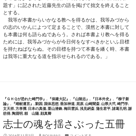
題す」に記された近藤先生の語を掲げて拙文を終えること
とする。
我等が本書からいかなる教へを得るかは、我等みづから
の志のいかんによつて定まることで、漠然と本書に対して
も本書は何も語らぬであらう。されば本書より教へを得る
ためには、我等みづからが今日何をなすべきかといふ目標
を持たねばならぬ。その目標を持つて本書を繙く時、本書
は我等に重大なる道を指示せられるのである。」
『ＧＨＱが恐れた崎門学』
,
『保建大記』
,
『山陵志』
,
『日本外史』
,
『柳子新
論』
,
『靖献遺言』
,
劉因
,
国体思想
,
垂加神道
,
屈原
,
山崎闇斎
,
山県大弐
,
崎門学
,
文天祥
,
方孝孺
,
日本の真価
,
栗山潜鋒
,
梅田雲浜
,
浅見絅斎
,
蒲生君平
,
諸葛孔明
,
謝
枋得
,
陶淵明
,
頼 山陽
,
顔真卿
志士の魂を揺さぶった五冊
2016年11月5日
BOUNAN1
コメントする