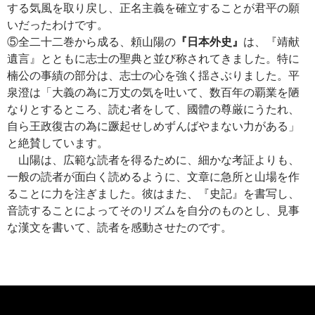
する気風を取り戻し、正名主義を確立することが君平の願
いだったわけです。
⑤全二十二巻から成る、頼山陽の
『日本外史』
は、『靖献
遺言』とともに志士の聖典と並び称されてきました。特に
楠公の事績の部分は、志士の心を強く揺さぶりました。平
泉澄は「大義の為に万丈の気を吐いて、数百年の覇業を陋
なりとするところ、読む者をして、國體の尊厳にうたれ、
自ら王政復古の為に蹶起せしめずんばやまない力がある」
と絶賛しています。
山陽は、広範な読者を得るために、細かな考証よりも、
一般の読者が面白く読めるように、文章に急所と山場を作
ることに力を注ぎました。彼はまた、『史記』を書写し、
音読することによってそのリズムを自分のものとし、見事
な漢文を書いて、読者を感動させたのです。