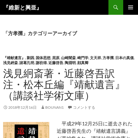
コ
検
『維新と興亜』
ン
索
メインメ
テ
ニュー
ン
ツ
「方孝孺」カテゴリーアーカイブ
へ
ス
キ
『靖献遺言』
,
劉因
,
国体思想
,
屈原
,
山崎闇斎
,
崎門学
,
文天祥
,
方孝孺
,
日本の真価
,
ッ
浅見絅斎
,
諸葛孔明
,
謝枋得
,
近藤啓吾
,
陶淵明
,
顔真卿
プ
浅見絅斎著・近藤啓吾訳
注・松本丘編『靖献遺言』
（講談社学術文庫）
2018年12月16日
BOUNAN1
コメントする
平成29年12月25日に逝去された
近藤啓吾先生の『靖献遺言講義』