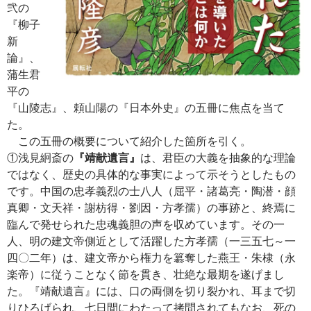
弐の
『柳子
新
論』、
蒲生君
平の
『山陵志』、頼山陽の『日本外史』の五冊に焦点を当て
た。
この五冊の概要について紹介した箇所を引く。
①浅見絅斎の
『靖献遺言』
は、君臣の大義を抽象的な理論
ではなく、歴史の具体的な事実によって示そうとしたもの
です。中国の忠孝義烈の士八人（屈平・諸葛亮・陶潜・顔
真卿・文天祥・謝枋得・劉因・方孝孺）の事跡と、終焉に
臨んで発せられた忠魂義胆の声を収めています。その一
人、明の建文帝側近として活躍した方孝孺（一三五七～一
四〇二年）は、建文帝から権力を簒奪した燕王・朱棣（永
楽帝）に従うことなく節を貫き、壮絶な最期を遂げまし
た。『靖献遺言』には、口の両側を切り裂かれ、耳まで切
りひろげられ、七日間にわたって拷問されてもなお、死の