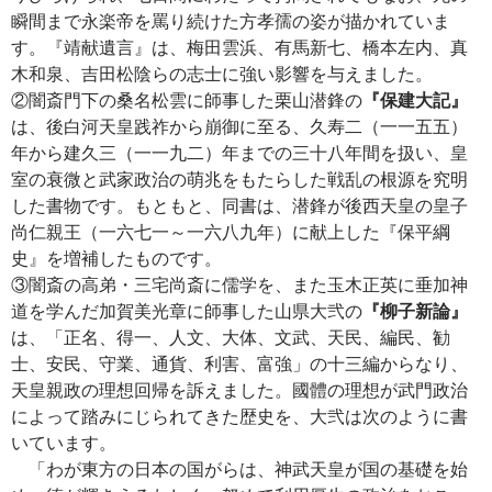
瞬間まで永楽帝を罵り続けた方孝孺の姿が描かれていま
す。『靖献遺言』は、梅田雲浜、有馬新七、橋本左内、真
木和泉、吉田松陰らの志士に強い影響を与えました。
②闇斎門下の桑名松雲に師事した栗山潜鋒の
『保建大記』
は、後白河天皇践祚から崩御に至る、久寿二（一一五五）
年から建久三（一一九二）年までの三十八年間を扱い、皇
室の衰微と武家政治の萌兆をもたらした戦乱の根源を究明
した書物です。もともと、同書は、潜鋒が後西天皇の皇子
尚仁親王（一六七一～一六八九年）に献上した『保平綱
史』を増補したものです。
③闇斎の高弟・三宅尚斎に儒学を、また玉木正英に垂加神
道を学んだ加賀美光章に師事した山県大弐の
『柳子新論』
は、「正名、得一、人文、大体、文武、天民、編民、勧
士、安民、守業、通貨、利害、富強」の十三編からなり、
天皇親政の理想回帰を訴えました。國體の理想が武門政治
によって踏みにじられてきた歴史を、大弐は次のように書
いています。
「わが東方の日本の国がらは、神武天皇が国の基礎を始