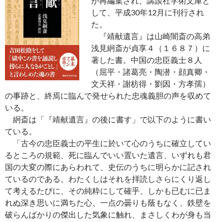
が再編集され、講談社学術文庫と
して、平成30年12月に刊行され
た。
『靖献遺言』は山崎闇斎の高弟
浅見絅斎が貞享４（１６８７）に
著した書。中国の忠臣義士８人
（屈平・諸葛亮・陶潜・顔真卿・
文天祥・謝枋得・劉因・方孝孺）
の事跡と、終焉に臨んで発せられた忠魂義胆の声を収めて
いる。
絅斎は「『靖献遺言』の後に書す」で以下のように書い
ている。
「古今の忠臣義士の平生に於いて心のうちに確立してい
るところの規範、死に臨んでいい置いた遺言、いずれも君
国の大変の際にあらわれて、史伝のうちに明らかに記され
ているのである。わたくしはそれを拝読しさらにくり返し
て考えるたびに、その純粋にして確乎、しかも已むに已ま
れぬ深き思いに満ちた心、一点の曇りも蔭もなく、鉄壁を
破らんばかりの傑出した気象に触れ、まさしくわが身も当