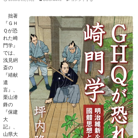
拙著
『ＧＨ
Ｑが恐
れた崎
門学』
では、
浅見絅
斎の
『靖献
遺
言』、
栗山潜
鋒の
『保建
大
記』、
山県大