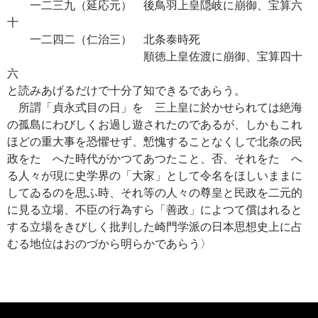
一二三九（延応元） 後鳥羽上皇隠岐に崩御、宝算六
十
一二四二（仁治三） 北条泰時死
順徳上皇佐渡に崩御、宝算四十
六
と読みあげるだけで十分了知できるであらう。
所謂「貞永式目の日」を 三上皇に於かせられては絶海
の孤島にわびしくお過し遊されたのであるが、しかもこれ
ほどの重大事を恐懼せず、慙愧することなくしで北条の民
政をたゝへた時代がかつてあつたこと、否、それをたゝへ
る人々が現に史学界の「大家」として令名をほしいままに
してゐるのを思ふ時、それ等の人々の尊皇と民政を二元的
に見る立場、不臣の行為すら「善政」によつて償はれると
する立場をきびしく批判した崎門学派の日本思想史上に占
むる地位はおのづから明らかであらう〉