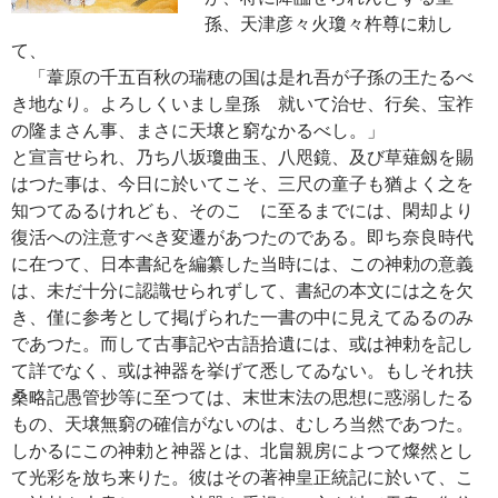
孫、天津彦々火瓊々杵尊に勅し
て、
「葦原の千五百秋の瑞穂の国は是れ吾が子孫の王たるべ
き地なり。よろしくいまし皇孫 就いて治せ、行矣、宝祚
の隆まさん事、まさに天壌と窮なかるべし。」
と宣言せられ、乃ち八坂瓊曲玉、八咫鏡、及び草薙劔を賜
はつた事は、今日に於いてこそ、三尺の童子も猶よく之を
知つてゐるけれども、そのこゝに至るまでには、閑却より
復活への注意すべき変遷があつたのである。即ち奈良時代
に在つて、日本書紀を編纂した当時には、この神勅の意義
は、未だ十分に認識せられずして、書紀の本文には之を欠
き、僅に参考として掲げられた一書の中に見えてゐるのみ
であつた。而して古事記や古語拾遺には、或は神勅を記し
て詳でなく、或は神器を挙げて悉してゐない。もしそれ扶
桑略記愚管抄等に至つては、末世末法の思想に惑溺したる
もの、天壌無窮の確信がないのは、むしろ当然であつた。
しかるにこの神勅と神器とは、北畠親房によつて燦然とし
て光彩を放ち来りた。彼はその著神皇正統記に於いて、こ