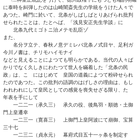
に泰時を糾弾したのは山崎闇斎先生の学統をうけた人々で
あつた。崎門に於いて、北条がしばしばとりあげられ批判
せられたことは、たとへば、「浅見安正先生学談」に
北条九代ミゴトニ治メテモ乱臣ゾ
また、
名分ヲ立テ、春秋ノ意デミレバ北条ノ式目ヤ、足利ガ
今川ノ書は、チリモハイモナイ
などと見えることによつても明らかである。当代の人々ば
かりでなく久しきにわたつて世人を瞞着した「北条の民
政」は、こゝにはじめて 皇国の道義によつて粉砕せられ
たのであつた。この批判の語調のはげしさの理由は、もし
われわれにして皇民としての感覚を喪失せざる限り、たゞ
年表を手にして
一二二一（承久三） 承久の役、後鳥羽・順徳・土御
門上皇遷幸
一二三一（寛喜三） 上御門上皇阿波にて崩御、宝算
三十七
一二三二（貞永元） 幕府式目五十一ヶ条を制定す