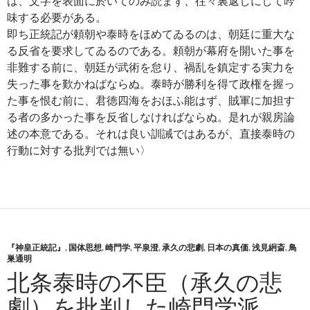
は、文字を表面に於いてのみ読まず、往々裏返しにして吟
味する必要がある。
即ち正統記が頼朝や泰時をほめてゐるのは、朝廷に重大な
る反省を要求してゐるのである。頼朝が幕府を開いた事を
非難する前に、朝廷が武術を怠り、禍乱を鎮定する実力を
失った事を歎かねばならぬ。泰時が勝利を得て政権を握っ
た事を恨む前に、君徳四海をおほふ能はず、賊軍に加担す
る者の多かった事を反省しなければならぬ。是れが親房論
述の本意である。それは良い訓誡ではあるが、直接泰時の
行動に対する批判では無い〉
『神皇正統記』
,
国体思想
,
崎門学
,
平泉澄
,
承久の悲劇
,
日本の真価
,
浅見絅斎
,
鳥
巣通明
北条泰時の不臣（承久の悲
劇）を批判した崎門学派