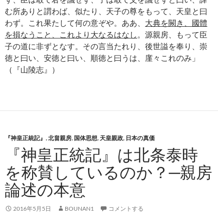
む所ありと謂わば、似たり、天子の尊をもって、天皇と曰
わず。これ果たして何の意ぞや。ああ、
大典を闕き、國體
を損なうこと、これより大なるはなし
。源親房、もって臣
子の道に非ずとなす。その言当たれり、後世謚を奉り、崇
徳と曰い、安徳と曰い、順徳と曰うは、廑々これのみ」
（『山陵志』）
『神皇正統記』
,
北畠親房
,
国体思想
,
天皇親政
,
日本の真価
『神皇正統記』は北条泰時
を称賛しているのか？─親房
論述の本意
2016年5月5日
BOUNAN1
コメントする