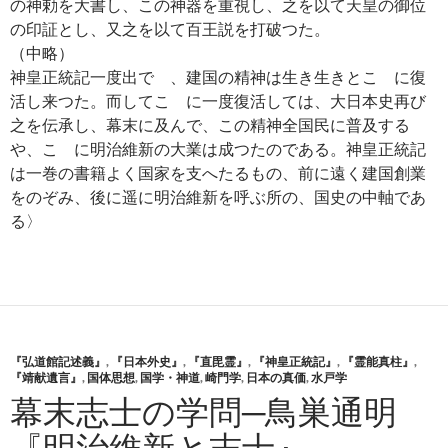
の神勅を大書し、この神器を重視し、之を以て天皇の御位
の印証とし、又之を以て百王説を打破つた。
（中略）
神皇正統記一度出でゝ、建国の精神は生き生きとこゝに復
活し来つた。而してこゝに一度復活しては、大日本史再び
之を伝承し、幕末に及んで、この精神全国民に普及する
や、こゝに明治維新の大業は成つたのである。神皇正統記
は一巻の書籍よく国家を支へたるもの、前に遠く建国創業
をのぞみ、後に遥に明治維新を呼ぶ所の、国史の中軸であ
る〉
『弘道館記述義』
,
『日本外史』
,
『直毘霊』
,
『神皇正統記』
,
『霊能真柱』
,
『靖献遺言』
,
国体思想
,
国学・神道
,
崎門学
,
日本の真価
,
水戸学
幕末志士の学問─鳥巣通明
『明治維新と志士』