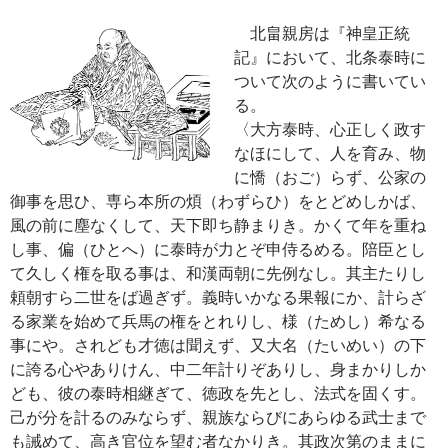
北畠親房は『神皇正統
記』において、北条泰時に
ついて次のように書いてい
る。
〈大方泰時、心正しく政す
なほにして、人を育み、物
に憍（おご）らず、公家の
御事を思ひ、専ら本所の煩（わずらひ）をとどめしかば、
風の前に塵なくして、天下即ち静まりき。かくて年を重ね
し事、偏（ひとへ）に泰時が力とぞ申侍るめる。陪臣とし
て久しく権を取る事は、和漢両朝に先例なし。其主たりし
頼朝すら二世をば過ぎず。義時いかなる果報にか、計らざ
る家業を始めて兵馬の権をとれりし、様（ためし）希なる
事にや。されども才徳は聞えず、又大名（たいめい）の下
に誇る心やありけん、中二年計りぞありし、身まかりしか
ども、彼の泰時相継ぎて、徳政を先とし、法式を固くす。
己が分を計るのみならず、親族ならびにあらゆる武士まで
も誡めて、高き官位を望む者なかりき。其政次第のままに