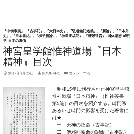
『中朝事実』
,
『古事記』
,
『大日本史』
,
『弘道館記述義』
,
『新論』
,
『日本外
史』
,
『日本書紀』
,
『柳子新論』
,
『神皇正統記』
,
『靖献遺言』
,
国体思想
,
崎門
学
,
日本の真価
神宮皇学館惟神道場『日本
精神』目次
2017年1月25日
BOUNAN1
コメントする
昭和15年に刊行された神宮皇学館
惟神道場『日本精神』（惟神叢書
第5編）の目次を紹介する。崎門系
あるいは崎門の影響を受けた著書に
は★。
一 天神の詔命（古事記）
二 伊邪那岐命の詔命（古事記）