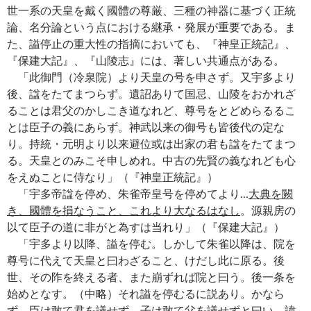
世一系の天皇を戴く國體の尊厳、三種の神器に基づく正統
論、名分論という点における継承・発展が重要である。ま
た、謚停止の重大性の指摘においても、『神皇正統記』、
『保建大記』、『山陵志』には、著しい共通点がある。
「此御門（冷泉院）より天皇の号を申さず。又宇多より
後、諡をたてまつらず。遺詔ありて国忌、山陵をおかれざ
ることは君父のかしこき道なれど、尊号をとどめらるるこ
とは臣子の義にあらず。神武以来の御号も皆後代の定な
り。持統・元明より以来避位或は出家の君も諡をたてまつ
る。天皇とのみこそ申しめれ。中古の先賢の義なれども心
をえぬことに侍なり」（『神皇正統記』）
「宇多帝諡を停め、朱雀帝皇号を停めてより…
大典を闕
き、國體を損なうこと、これより大なるはなし
。源親房の
以て臣子の道に非がと為すは当れり」（『保建大記』）
「宇多より以降、謚を停む。しかして朱雀以降は、院を
尊号に代えて天皇と曰わざること、けだし此に原る。後
世、その阼を終える者、また崩ずれば院と曰う。後一条を
始めとなす。（中略）それ謚を停むるに説あり。かなら
ず、臣は敢て君を議せず、子は敢て父を議せずと曰い、諱