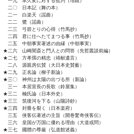
一九 承久変に対する批判（増鏡）
二〇 日本記（舞の本）
二一 白楽天（謡曲）
二二 鷺（謡曲）
二三 弓箭とりの心得（竹馬抄）
二四 君に仕へたてまつる事（竹馬抄）
二五 中朝事実著述の由縁（中朝事実）
★二六 山崎闇斎と門人との問答（先哲叢談前編）
★二七 方孝孺の精忠（靖献遺言）
二八 源親房伝賛（大日本史賛薮）
★二九 正名論（柳子新論）
★三〇 神州は太陽の出づる所（新論）
三一 本居宣長の長歌（鈴屋集）
★三二 楠氏論（日本外史）
★三三 筑後河を下る（山陽詩鈔）
★三四 封冊を裂く（日本楽府）
三五 侠客伝著述の主旨（開巻驚奇侠客伝）
三六 皇国が万国に優れる理由（大道或問）
★三七 國體の尊厳（弘道館述義）