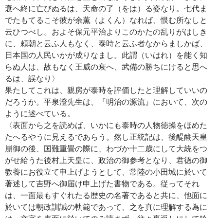
衰へ終に亡びぬるは、天命の了（をは）る姿なり。七代ま
でたもてるこそ彼が余薫（よくん）なれば、恨む所なしと
云ひつべし。およそ保元平治よりこのかたの乱りがはしき
に、頼朝と云ふ人もなく、泰時と云ふ者なからましかば、
日本国の人民いかが成りなまし。此謂（いはれ）を能く知
らぬ人は、故もなく王威の衰へ、武備の勝ちにけると思へ
るは、誤なり〉
果たしてこれは、親房が泰時を評価したと理解していいの
だろうか。平泉澄先生は、『明治の源流』において、次の
ように述べている。
〈表面から之を読めば、いかにも泰時の人物徳操をほめた
たへるやうに見えるであらう。然し正統記は、後醍醐天皇
崩御の後、国難重畳の際に、わづか十二歳にして大統をつ
がせ給うた後村上天皇に、政治の御参考となり、君徳の御
教養にお役立て申上げようとして、常陸の小田城に於いて
著述して吉野へ御届け申上げた書物である。従ってそれ
は、一面最もすぐれたる歴史の名著であると共に、他面に
於いては朝政訓誡の軌範であって、之を真に理解する為に