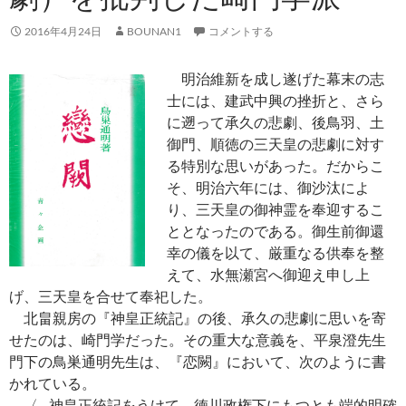
2016年4月24日
BOUNAN1
コメントする
明治維新を成し遂げた幕末の志
士には、建武中興の挫折と、さら
に遡って承久の悲劇、後鳥羽、土
御門、順徳の三天皇の悲劇に対す
る特別な思いがあった。だからこ
そ、明治六年には、御沙汰によ
り、三天皇の御神霊を奉迎するこ
ととなったのである。御生前御還
幸の儀を以て、厳重なる供奉を整
えて、水無瀬宮へ御迎え申し上
げ、三天皇を合せて奉祀した。
北畠親房の『神皇正統記』の後、承久の悲劇に思いを寄
せたのは、崎門学だった。その重大な意義を、平泉澄先生
門下の鳥巣通明先生は、『恋闕』において、次のように書
かれている。
〈…神皇正統記をうけて、徳川政権下にもつとも端的明確