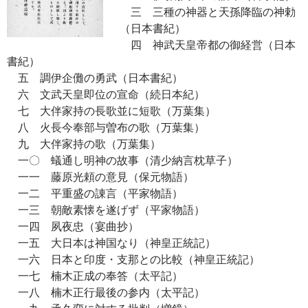
三 三種の神器と天孫降臨の神勅
（日本書紀）
四 神武天皇帝都の御経営（日本
書紀）
五 調伊企儺の勇武（日本書紀）
六 文武天皇即位の宣命（続日本紀）
七 大伴家持の長歌並に短歌（万葉集）
八 火長今奉部与曽布の歌（万葉集）
九 大伴家持の歌（万葉集）
一〇 蟻通し明神の故事（清少納言枕草子）
一一 藤原光頼の意見（保元物語）
一二 平重盛の諌言（平家物語）
一三 朝敵素懐を遂げず（平家物語）
一四 夙夜忠（宴曲抄）
一五 大日本は神国なり（神皇正統記）
一六 日本と印度・支那との比較（神皇正統記）
一七 楠木正成の奉答（太平記）
一八 楠木正行最後の参内（太平記）