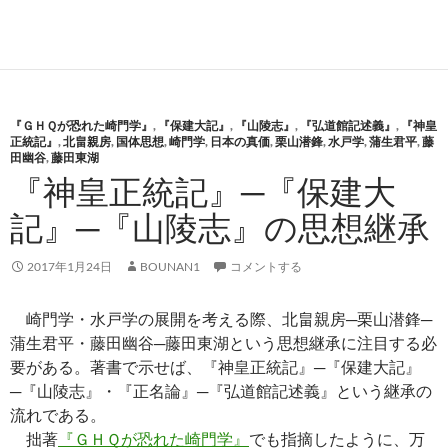
『ＧＨＱが恐れた崎門学』
,
『保建大記』
,
『山陵志』
,
『弘道館記述義』
,
『神皇
正統記』
,
北畠親房
,
国体思想
,
崎門学
,
日本の真価
,
栗山潜鋒
,
水戸学
,
蒲生君平
,
藤
田幽谷
,
藤田東湖
『神皇正統記』─『保建大
記』─『山陵志』の思想継承
2017年1月24日
BOUNAN1
コメントする
崎門学・水戸学の展開を考える際、北畠親房─栗山潜鋒─
蒲生君平・藤田幽谷─藤田東湖という思想継承に注目する必
要がある。著書で示せば、『神皇正統記』─『保建大記』
─『山陵志』・『正名論』─『弘道館記述義』という継承の
流れである。
拙著
『ＧＨＱが恐れた崎門学』
でも指摘したように、万