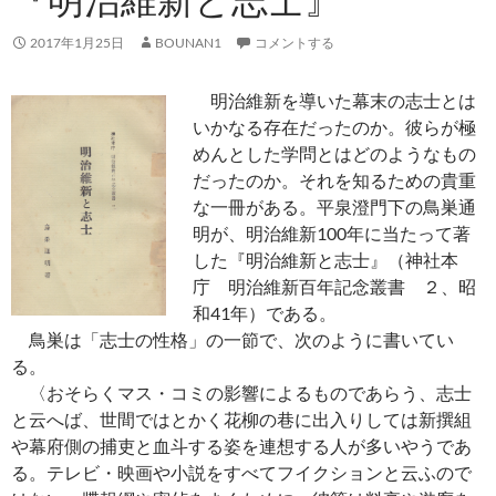
2017年1月25日
BOUNAN1
コメントする
明治維新を導いた幕末の志士とは
いかなる存在だったのか。彼らが極
めんとした学問とはどのようなもの
だったのか。それを知るための貴重
な一冊がある。平泉澄門下の鳥巣通
明が、明治維新100年に当たって著
した『明治維新と志士』（神社本
庁 明治維新百年記念叢書 ２、昭
和41年）である。
鳥巣は「志士の性格」の一節で、次のように書いてい
る。
〈おそらくマス・コミの影響によるものであらう、志士
と云へば、世間ではとかく花柳の巷に出入りしては新撰組
や幕府側の捕吏と血斗する姿を連想する人が多いやうであ
る。テレビ・映画や小説をすべてフイクションと云ふので