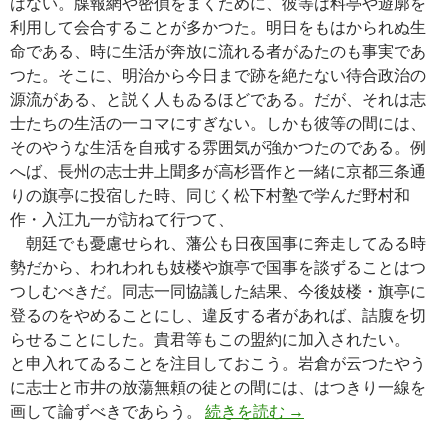
はない。牒報網や密偵をまくために、彼等は料亭や遊廓を
利用して会合することが多かつた。明日をもはかられぬ生
命である、時に生活が奔放に流れる者がゐたのも事実であ
つた。そこに、明治から今日まで跡を絶たない待合政治の
源流がある、と説く人もゐるほどである。だが、それは志
士たちの生活の一コマにすぎない。しかも彼等の間には、
そのやうな生活を自戒する雰囲気が強かつたのである。例
へば、長州の志士井上聞多が高杉晋作と一緒に京都三条通
りの旗亭に投宿した時、同じく松下村塾で学んだ野村和
作・入江九一が訪ねて行つて、
朝廷でも憂慮せられ、藩公も日夜国事に奔走してゐる時
勢だから、われわれも妓楼や旗亭で国事を談ずることはつ
つしむべきだ。同志一同協議した結果、今後妓楼・旗亭に
登るのをやめることにし、違反する者があれば、詰腹を切
らせることにした。貴君等もこの盟約に加入されたい。
と申入れてゐることを注目しておこう。岩倉が云つたやう
に志士と市井の放蕩無頼の徒との間には、はつきり一線を
幕末志士の学問─鳥巣
画して論ずべきであらう。
続きを読む
→